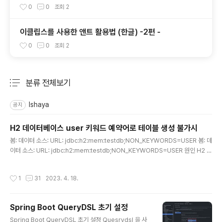
터마이징 ) 숫자만 입력가능하게
0
0
조회
2
이클립스를 사용한 앤트 활용법 (한글) -2편 -
0
0
조회
2
분류 전체보기
주요 글 목록
Ishaya
공지
H2 데이터베이스 user 키워드 예약어로 테이블 생성 불가시
글 내용
봄: 데이터 소스: URL: jdbc:h2:mem:testdb;NON_KEYWORDS=USER 봄: 데
이터 소스: URL: jdbc:h2:mem:testdb;NON_KEYWORDS=USER 원인 H2 데
이터베이스 2.1.212 버전에서 user키워드가 예약어로 user 테이블 생성 불가 해결
properties.yml의 url에 **NON_KEYWORDS=USER 설정 추가 spring: dat
작성시간
1
31
2023. 4. 18.
asource: url: jdbc:h2:mem:testdb;NON_KEYWORDS=USER
Spring Boot QueryDSL 초기 설정
글 내용
Spring Boot QueryDSL 초기 설정 Quesrydsl 을 사