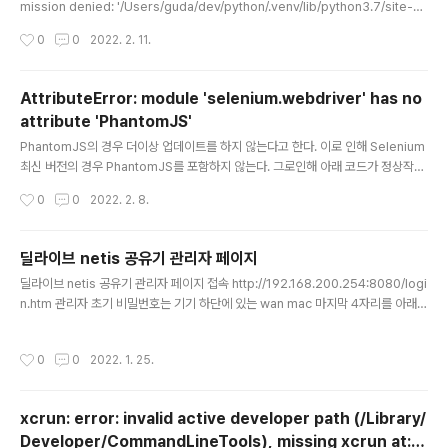
7/site-packages/PIL/MpoImagePlugin.py'Check the
mission denied: '/Users/guda/dev/python/.venv/lib/python3.7/site-pa
ckages/PIL/MpoImagePlugin.py' Check the permissions. 맥북에서 Vis
permissions.
작성시간
0
0
2022. 2. 11.
ual Studio Code를 이용해 Python 을 개발하다 보니 여러가지 좌충우돌 상황을
격게 된다. 위와 같은 에러 발생시 간단하게 해결이 가능하다. sudo 명령어를 맨앞
에 넣어주면 된다. 권한 문제에는 역시 sudo!! sudo pip3 install -U scikit-lear
AttributeError: module 'selenium.webdriver' has no
n scipy matplotlib scikit-image
attribute 'PhantomJS'
글 내용
PhantomJS의 경우 더이상 업데이트를 하지 않는다고 한다. 이로 인해 Selenium
최신 버전의 경우 PhantomJS를 포함하지 않는다. 그로인해 아래 코드가 정상작동
하지 않는다. browser = webdriver.PhantomJS() 이를 해결하기 위한 방안은
작성시간
0
0
2022. 2. 8.
설치된 Selenium의 버전을 다운그레이드 하는 방법이다. 기존 설치된 Selenium
을 삭제하고 버전을 지정하여 재설치 하자. pip uninstall selenium pip install s
elenium==2.48.0 이것 때문에 한참 삽질을 했다. ㅡㅡ; 한글로 된 자료가 없어 정
딜라이브 netis 공유기 관리자 페이지
리한다. 참고하여 삽질하는 일이 없기를 바라며.
글 내용
딜라이브 netis 공유기 관리자 페이지 접속 http://192.168.200.254:8080/logi
n.htm 관리자 초기 비밀번호는 기기 하단에 있는 wan mac 마지막 4자리를 아래
빨간부분에 넣으면 됩니다. admin/ adminXXXX
작성시간
0
0
2022. 1. 25.
xcrun: error: invalid active developer path (/Library/
Developer/CommandLineTools), missing xcrun at: /