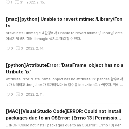
1
31
2022. 2. 16.
ebuild TensorFlow with the appropriate compiler flags. 실행 소스 상단
에 아래 소스 두줄만 넣어 주면 된다. import os os.environ['TF_CPP_MIN_LO
G_LEVEL'] = '2' Tensorflow는..
[mac][python] Unable to revert mtime: /Library/Fon
ts
글 내용
brew install libmagic 맥환경에서 Unable to revert mtime: /Library/Fonts
메세지 발생시 해당 libmagic 설치로 해결 할수 있다.
작성시간
0
0
2022. 2. 14.
[python]AttributeError: 'DataFrame' object has no a
ttribute 'ix'
글 내용
AttributeError: 'DataFrame' object has no attribute 'ix' pandas 함수에서
ix가 삭제되고 .loc , .iloc 가 추가되었다. ix 함수를 loc 나 iloc로 바꿔주자. 위에 같
은 문제가 발생하면 api 문서를 찾아 보는 습관을 가져야 겠다. pandas doc 참고
작성시간
0
0
2022. 2. 11.
해 보도록 하자
[MAC][Visual Studio Code]ERROR: Could not install
packages due to an OSError: [Errno 13] Permission
글 내용
denied: '/Users/guda/dev/python/.venv/lib/python3.
ERROR: Could not install packages due to an OSError: [Errno 13] Per