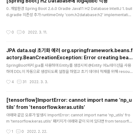
[Spring Boot] H2 Database에 log4jdbc 적용
글 내용
0. 개발환경 Spring Boot 2.6.0 Gradle Java11 H2 Database IntelliJ 1. buil
d.gradle 의존성 추가 runtimeOnly 'com.h2database:h2' implementation
'org.bgee.log4jdbc-log4j2:log4jdbc-log4j2-jdbc4.1:1.16' 2. src/main/
resources/log4jdbc.log4j2.properties 파일 추가 log4jdbc.spylogdele
작성시간
0
0
2022. 3. 11.
gator.name=net.sf.log4jdbc.log.slf4j.Slf4jSpyLogDelegator log4jdbc.
dump.sql.maxlinelength=0 3. application.properties H2 database 설
정 수정 s..
JPA data.sql 초기화 에러 org.springframework.beans.f
actory.BeanCreationException: Error creating bean
글 내용
with name 'dataSourceScriptDatabaseInitializer' de
SpringBoot에서 jpa를 사용하여 Entity를 생성시에 @Entity 어노테이션을 사용
fined in class path resource [org/springframework/
하여 DDL이 자동으로 생성되도록 설정을 하였고 초기 데이터 적재를 위해 resour
ce 디렉토리 아래 data.sql 파일에 insert 문을 넣고 실행시 아래 에러가 발생했다.
boot/autoconfigure/sql/init/DataSourceInitiali..
작성시간
4
31
2022. 3. 3.
org.springframework.beans.factory.BeanCreationException: Error cr
eating bean with name 'dataSourceScriptDatabaseInitializer' defined
in class path resource [org/springframework/boot/autoconfigure/sq
[tensorflow]ImportError: cannot import name 'np_u
l/init/DataSourceInitializationConfiguration.c..
tils' from 'tensorflow.keras.utils'
글 내용
아래와 같은 오류가 발생시 ImportError: cannot import name 'np_utils' fro
m 'tensorflow.keras.utils' 패키지가 아래와 같이 되어 있다면 from tensorflo
w.keras.utils import np_utils tesorflow.python.keras.utils 로 변경 해 주도
작성시간
1
0
2022. 2. 22.
록 하자. from tensorflow.python.keras.utils import np_utils