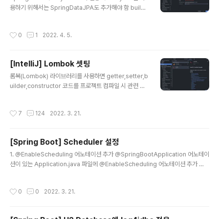
용하기 위해서는 SpringDataJPA도 추가해야 함 build.
gradle 설정 추가 dependencies { implementation
'org.springframework.boot:spring-boot-starter
작성시간
0
1
2022. 4. 5.
-data-jpa' implementation 'org.springframewor
k.boot:spring-boot-starter-web' compileOnly
'org.projectlombok:lombok' annotationProcess
[IntelliJ] Lombok 셋팅
or 'org.projectlombok:lombok' testImplementat
글 내용
ion 'org.springframework.boot:spring-boot-sta
롬복(Lombok) 라이브러리를 사용하면 getter,setter,b
rter-test'..
uilder,constructor 코드를 프로젝트 컴파일 시 관련 코
드를 자동으로 작성해준다. 코드의 양을 줄이고 개발시간
을 단축시켜줌 1. IntelliJ에서 Preferences(⌘,) 창에서
작성시간
7
124
2022. 3. 21.
Plugins → lombok 설치 2. 롬복 디펜던시 설정 builde
r.gradle 파일에 디펜던시 부분 추가 compileOnly 'or
g.projectlombok:lombok' annotationProcessor
[Spring Boot] Scheduler 설정
'org.projectlombok:lombok' 3. 어노테이션 프로세
글 내용
싱 설정 Gradle이 아닌 IntelliJ에서 인식하도록 어노테이
1. @EnableScheduling 어노테이션 추가 @SpringBootApplication 어노테이
션 프로세싱을 설정해 주자 Preferences(⌘,) → Build,
션이 있는 Application.java 파일에 @EnableScheduling 어노테이션 추가 @S
Execution....
pringBootApplication @EnableScheduling public class Application {
public static void main(String[] args) { SpringApplication.run(Applicati
작성시간
0
0
2022. 3. 21.
on.class, args); } } 2. Scheduler.java 파일 생성 Scheduler 클래스에 @Co
mponent 어노테이션 추가 3. 메소드 작성 및 @ Scheduled 어노테이션 작성 (크
론표현식 이용) @Scheduled(cron = "0 */..