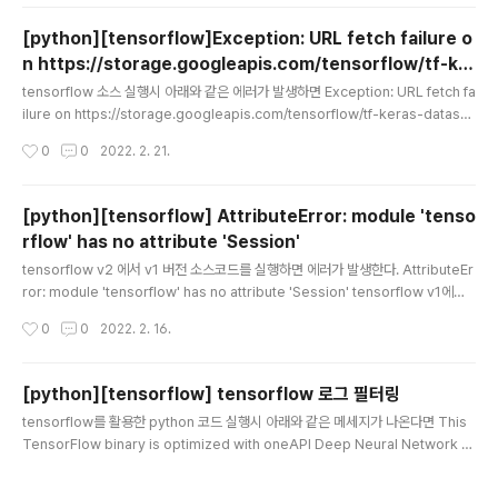
[python][tensorflow]Exception: URL fetch failure o
n https://storage.googleapis.com/tensorflow/tf-ke
글 내용
ras-datasets/mnist.npz: None -- [SSL: CERTIFICATE_
tensorflow 소스 실행시 아래와 같은 에러가 발생하면 Exception: URL fetch fa
VERIFY_FAILED] certificate verify failed: unable to g
ilure on https://storage.googleapis.com/tensorflow/tf-keras-dataset
s/mnist.npz: None -- [SSL: CERTIFICATE_VERIFY_FAILED] certificate v
et local issuer certificate (_ssl.c:1045)
작성시간
0
0
2022. 2. 21.
erify failed: unable to get local issuer certificate (_ssl.c:1045) OSX 환
경이라면 아래 커맨드를 실행해주자. !!!중요 Python 버전은 자신의 환경에 맞게 고
쳐서 실행하자 !!! /Applications/Python\ 3.7/Install\ Certificates.command
[python][tensorflow] AttributeError: module 'tenso
아니면 해당 소스코드에 아래 내용..
rflow' has no attribute 'Session'
글 내용
tensorflow v2 에서 v1 버전 소스코드를 실행하면 에러가 발생한다. AttributeEr
ror: module 'tensorflow' has no attribute 'Session' tensorflow v1에서
작성된 코드를 v2환경에서 실행했을때 발생하는 경우인데 import tensorflow a
작성시간
0
0
2022. 2. 16.
s tf 아래 처럼 변경 및 추가를 해주면 실행 가능 import tensorflow.compat.v1
as tf tf.disable_v2_behavior()
[python][tensorflow] tensorflow 로그 필터링
글 내용
tensorflow를 활용한 python 코드 실행시 아래와 같은 메세지가 나온다면 This
TensorFlow binary is optimized with oneAPI Deep Neural Network Li
brary (oneDNN)to use the following CPU instructions in performance
-critical operations: AVX AVX2 To enable them in other operations, r
작성시간