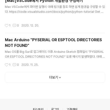
[Mac]VSCode에서 Python 개발환경 구성하기
ing to run the basic OpenCV program import nu
글 내용
Mac VSCode에서 파이썬 실행시 아래 링크를 참조 하면 쉽게 환경을 구성할 수 있
mpy as np import cv2 cap = cv2.VideoCapture
다. https://code.visualstudio.com/docs/python/python-tutorial Get St
(0) while(True): # Capture frame-by-frame ret, f
arted Tutorial for Python in Visual Studio Code A Python hello world t
rame = cap.... stackoverflow.c..
utorial using the Python extension in Visual Studio Code (a great Pyth
작성시간
1
0
2020. 12. 20.
on IDE like PyCharm, if not the best Python IDE) code.visualstudio.co
m
Mac Arduino "PYSERIAL OR ESPTOOL DIRECTORIES
NOT FOUND"
글 내용
Mac OS를 Big Sur로 업그레이드 이후 Arduino Sketch 컴파일시 "PYSERIAL
OR ESPTOOL DIRECTORIES NOT FOUND" 오류 메시지 발생하였다. 아래 다
운로드 링크를 받아 해당 경로에 있는 폴더를 교체하면 된다. 1. 다운로드 링크 : http
작성시간
1
0
2020. 11. 25.
s://github.com/espressif/esptool/archive/v3.0.zip 2. 다운로드 링크 : htt
ps://github.com/pyserial/pyserial/archive/v3.4.zip /Users/[계정명]/Lib
rary/Arduino15/packages/esp8266/hardware/esp8266/2.7.4/tools
더보기
의안내
티스토리
로그인
고객센터