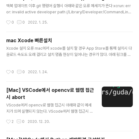
글 내용
Library/Developer/CommandLineTools/usr/bin/xcru
맥북 업데이트 이후 git 명령어 실행시 아래와 같은 오류 메세지가 뜬다 xcrun: err
n
or: invalid active developer path (/Library/Developer/CommandLineT
ools), missing xcrun at: /Library/Developer/CommandLineTools/usr/
작성시간
0
0
2022. 1. 25.
bin/xcrun Xcode Command-line Tools가 최신 업데이트가 안되서 그렇다고
한다. 터미널에서 아래 명령어를 실행하면 된다. xcode-select --install 해당 명
령어로 다운로드 설치가 오래 걸린다면 아래 링크로 가서 직접 다운로드 받아서 설치
mac Xcode 빠른설치
하도록 하자. https://developer.apple.com/download/all/?q=xcode
글 내용
Xcode 설치 오류 mac에서 xcode를 설치 할 경우 App Store를 통해 설치시 다
운로드 속도도 오래 걸리고 설치 멈춤 현상이 일어나는 경우가 많다. 아래 링크를 통
해 다운로드 받아서 설치를 진행 하는 경우 빠르게 다운받고 설치가 가능하다. http
s://developer.apple.com/download/all/?q=xcode
작성시간
0
0
2022. 1. 24.
[Mac] VSCode에서 opencv로 웹캠 접근
시 abort
글 내용
VScode에서 opencv로 웹캠 접근시 아래와 같이 메세
지가 뜨며 실행되지 않는다. VScode에서 웹캠 접근시 권
한 문제로 실행되지 않는 듯 하다. 아래 링크를 참조해서 해
작성시간
2
0
2020. 12. 20.
결했다. https://stackoverflow.com/questions/526
34009/opencv-python-scripts-mac-aborts Op
enCV Python Scripts Mac "aborts" So I'm just try