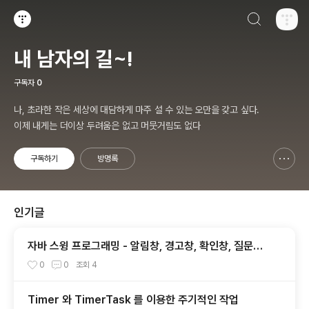
검색하기
티스토리
내 남자의 길~!
구독자
0
나, 초라한 작은 세상에 대담하게 마주 설 수 있는 오만을 갖고 싶다.
이제 내게는 더이상 두려움은 없고 머뭇거림도 없다
구독하기
방명록
신고하기 레이어
열기
인기글
자바 스윙 프로그래밍 - 알림창, 경고창, 확인창, 질문창
띄우기 - JOptionPane 1. 종합편
0
0
조회
4
Timer 와 TimerTask 를 이용한 주기적인 작업