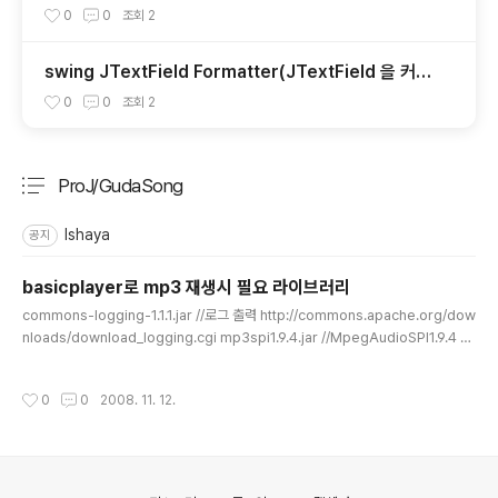
0
0
조회
2
swing JTextField Formatter(JTextField 을 커스
터마이징 ) 숫자만 입력가능하게
0
0
조회
2
ProJ/GudaSong
분류 전체보기
주요 글 목록
Ishaya
공지
basicplayer로 mp3 재생시 필요 라이브러리
글 내용
commons-logging-1.1.1.jar //로그 출력 http://commons.apache.org/dow
nloads/download_logging.cgi mp3spi1.9.4.jar //MpegAudioSPI1.9.4 m
p3 재생 http://www.javazoom.net/mp3spi/mp3spi.html vorbisspi1.0.3.j
ar //OGG http://www.javazoom.net/vorbisspi/vorbisspi.html jl1.0.jar ht
작성시간
0
0
2008. 11. 12.
tp://www.javazoom.net/javalayer/javalayer.html tritonus_share-0.3.6.j
ar http://tritonus.org/ 등의 라이브러리가 필요하다 관련자료와 링크는 이전 포스
트에 있다 http:/..
의안내