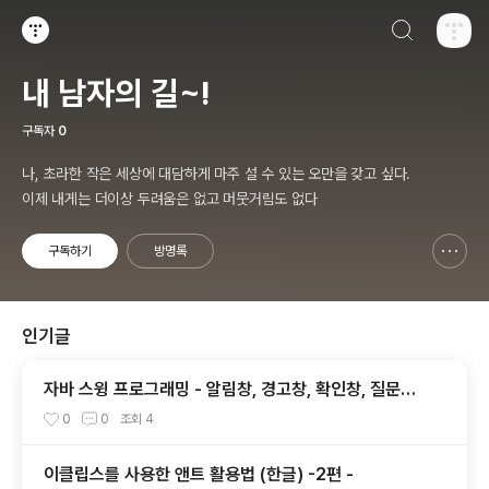
검색하기
티스토리
내 남자의 길~!
구독자
0
나, 초라한 작은 세상에 대담하게 마주 설 수 있는 오만을 갖고 싶다.
이제 내게는 더이상 두려움은 없고 머뭇거림도 없다
구독하기
방명록
신고하기 레이어
열기
인기글
자바 스윙 프로그래밍 - 알림창, 경고창, 확인창, 질문창
띄우기 - JOptionPane 1. 종합편
0
0
조회
4
이클립스를 사용한 앤트 활용법 (한글) -2편 -