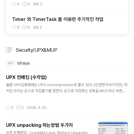
0
0
조회
3
Timer 와 TimerTask 를 이용한 주기적인 작업
0
0
조회
2
Security/UPX&MUP
분류 전체보기
주요 글 목록
Ishaya
공지
UPX 언패킹 (수작업)
글 내용
물론 UPX압축형태는 UPX Uncompressor로 풀수 있다. (당연한이야기지만;) 하
지만 우리는 손으로 직접풀기를 원한다. 손으로 직접푸는 압축을 MUC라고 부른다.
(Manually UnPack) OllyDBG로 타깃프로그램을 불러왔다. 경고가 뜬다. 내용을
읽어보니 타깃프로그램이 압축되어서 잘못된 정보가 보여질수 있다 라고 한다. 이런
작성시간
0
2
2008. 4. 25.
경우 100% 압축이다. 압축이 되어 있을경우 우선 PEID툴로 해당 타깃프로그램을
불러온다. 여기서 PEID 아래쪽 설명을 보면 압축방식이 나오는데 UPX 샬라샬라 라
는 글자가 보인다.!! 자 이런경우 우리는 압축방식이 UPX로 되어 있는것임을 알수 있
UPX unpacking 하는방법 두가지
다. 이제 압축을 풀기위해 도구가 필요하다. OllyDBG, OllyDump, Lord PE, 그리
글 내용
고 방금 사용한..
실험 실행파일 : CrackMe2.exe [Before Unpackin