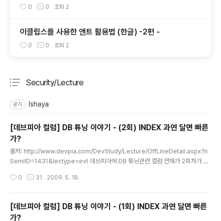
터마이징 ) 숫자만 입력가능하게
0
0
조회
2
이클립스를 사용한 앤트 활용법 (한글) -2편 -
0
0
조회
2
Security/Lecture
분류 전체보기
주요 글 목록
Ishaya
공지
[데브피아 컬럼] DB 튜닝 이야기 - (2회) INDEX 과연 달면 빠른
가?
글 내용
출처: http://www.devpia.com/DevStudy/Lecture/OffLineDetail.aspx?n
SemiID=1431&lectype=evt 데브피아에 DB 튜닝관련 컬럼 연재가 2회차가 올
라왔습니다. ^^ 지난회에는 인덱스를 생성했으나 컬럼의 가공, 내부적 변형, null과
작성시간
0
31
2009. 5. 18.
의 비교, 부정형 조건등으로 인하여 인덱스를 사용하지 못하는 경우를 보았다. 그럼
과연 인덱스를 타기만 하면 무조건 빠를까? 불행하게도 그렇지 않다. 대부분의 경우
는 빠르겠지만 경우에 따라서는 인덱스를 타기 때문에 느려지는 경우가 많이 발생한
[데브피아 컬럼] DB 튜닝 이야기 - (1회) INDEX 과연 달면 빠른
다. EMPLOYEE에 성별 컬럼을 추가하고 절반정도 되게 남성과 여성을아래와 같은
가?
분포도로 넣었다. SELECT GENDER , COUNT(*) CNT, ROUND(COUNT(*)..