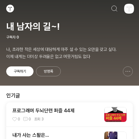
검색하기
티스토리
내 남자의 길~!
구독자
0
나, 초라한 작은 세상에 대담하게 마주 설 수 있는 오만을 갖고 싶다.
이제 내게는 더이상 두려움은 없고 머뭇거림도 없다
구독하기
방명록
신고하기 레이어
열기
인기글
프로그래머 두뇌단련 퍼즐 44제
0
0
조회
3
내가 사는 스퇄은...