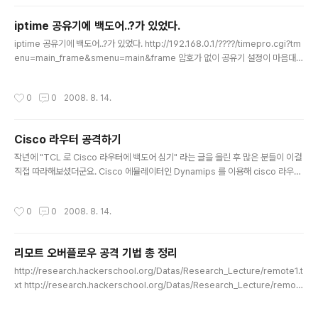
mod km.2 brk brk2 2.4.21 km.2 brk brk2 ptrace ptrace-kmod 2.4.22
km.2 brk2 brk ptrace ptrace-kmod 2.4.22-10 loginx ./loginx 2.4.23 m
iptime 공유기에 백도어..?가 있었다.
re..
글 내용
iptime 공유기에 백도어..?가 있었다. http://192.168.0.1/????/timepro.cgi?tm
enu=main_frame&smenu=main&frame 암호가 없이 공유기 설정이 마음대로
들어가진다. 오마이갓. ????부분은 미공개처리인듯 유추시 cgi-bin 일듯으로 여겨
짐 아니면 debug 거의 cgi-bin이 확실할듯 거기에.. http://192.168.0.1/cgi-bi
작성시간
0
0
2008. 8. 14.
n/timepro.cgi?flag=debug 를 입력하면 이상한 놈이 나옵니다. (최신버전은 de
bug 대신 bluesky입니다..) 가면.. command name을 입력할 수 있는게 뜨는데
리눅스 명령어가 모두 먹힌다. hwinfo라던지.. 심지어 파일도 올릴 수 있는데 wget
Cisco 라우터 공격하기
과 비슷한 역활을 하는 프로그램..
글 내용
작년에 "TCL 로 Cisco 라우터에 백도어 심기" 라는 글을 올린 후 많은 분들이 이걸
직접 따라해보셨더군요. Cisco 에뮬레이터인 Dynamips 를 이용해 cisco 라우터
이미지를 올려서 직접 테스트해보신 사례를 블로고스피어에서 심심찮게 찾아볼 수
있었습니다. Dynamips 이용한 테스트 : http://blog.naver.com/mongu2/140
작성시간
0
0
2008. 8. 14.
048866200 그러나 Cisco 의 enable 패스워드를 획득한 상태에서 관리자 권한
으로 백도어를 심는 것은 약하게 느껴지죠. 여러분이 대기업의 엣지 라우터를 장악했
다. 그러면 이 상태를 가장 효과적으로 이용하는 것은 무엇이겠습니까? 네, GRE 터
리모트 오버플로우 공격 기법 총 정리
널링을 이용해 내부 네트워크에 transparent 하게 접근하거나, 패킷 스니핑을 이용
글 내용
해 내부..
http://research.hackerschool.org/Datas/Research_Lecture/remote1.t
xt http://research.hackerschool.org/Datas/Research_Lecture/remot
e2.txt