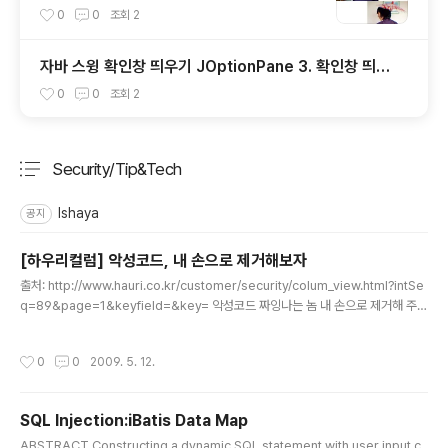
0
0
조회
2
자바 스윙 확인창 띄우기 JOptionPane 3. 확인창 띄우
기 상세 설정 showConfirmDialog
0
0
조회
2
Security/Tip&Tech
분류 전체보기
주요 글 목록
Ishaya
공지
[하우리컬럼] 악성코드, 내 손으로 제거해보자
글 내용
출처: http://www.hauri.co.kr/customer/security/colum_view.html?intSe
q=89&page=1&keyfield=&key= 악성코드 짜잉나는 놈 내 손으로 제거해 주
마!!! ㅎㅎ 악성코드 관련 컬럼이 있어 퍼왔습니다. 눈에 익은 툴들이 몇개 보이네
요....ㅎ 1. 악성코드의 형태 악성코드는 대부분 스스로 실행 가능한 .exe 형태이거
작성시간
0
0
2009. 5. 12.
나, 다른 프로세스에 인젝션 되어 실행되는 .dll형태로 존재한다. 이번 칼럼에서는 간
단하게 .exe형태의 악성코드를 제거해보도록 하겠다. 왜냐하면 .exe형태의 프로세
스가 .dll형태의 악성코드보다 인지하는게 수월하기 때문이다. 2. 유용한 확인/제거
SQL Injection:iBatis Data Map
툴 ㄱ. Process Explorer 작업관리자로도 .exe형태의 파일을 볼 수..
글 내용
ABSTRACT Constructing a dynamic SQL statement with user input c