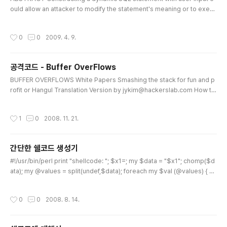
ould allow an attacker to modify the statement's meaning or to execu
te arbitrary SQL commands. EXPLANATION SQL injection errors occ
ur when: 1. Data enters a program from an untrusted source. 2. The d
작성시간
0
0
2009. 4. 9.
ata is used to dynamically construct a SQL query. iBatis Data Maps all
ow you to specify dynamic parameters in SQL statements and are ty
p..
공격코드 - Buffer OverFlows
글 내용
BUFFER OVERFLOWS White Papers Smashing the stack for fun and p
rofit or Hangul Translation Version by jykim@hackerslab.com How to
write buffer overflows or
작성시간
1
0
2008. 11. 21.
간단한 쉘코드 생성기
글 내용
#!/usr/bin/perl print "shellcode: "; $x1=; my $data = "$x1"; chomp($d
ata); my @values = split(undef,$data); foreach my $val (@values) { ch
omp($val); print '\x'; print unpack(H8,"$val"); } print "\n"; exit 0; 쉘코드
자료 http://blog.naver.com/sunku_nori?Redirect=Log&logNo=130008
작성시간
0
0
2008. 8. 14.
699090 쉘코드 변환기 http://hackersnews.org/hn/main.cgi/shellcode-c
onverter.c?down_num=1116701267&board=hn_hack1&command=do
wn_load&..