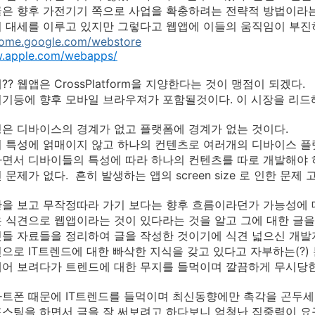
은 향후 가전기기 쪽으로 사업을 확충하려는 전략적 방법이라는
 대세를 이루고 있지만 그렇다고 웹앱에 이들의 움직임이 부진
hrome.google.com/webstore
w.apple.com/webapps/
? 웹앱은 CrossPlatform을 지양한다는 것이 맹점이 되겠다.
기등에 향후 모바일 브라우져가 포함될것이다. 이 시장을 리드해
은 디바이스의 경계가 없고 플랫폼에 경계가 없는 것이다.
 특성에 얽매이지 않고 하나의 컨텐츠로 여러개의 디바이스 플
면서 디바이들의 특성에 따라 하나의 컨텐츠를 따로 개발해야 
문제가 없다. 흔히 발생하는 앱의 screen size 로 인한 문제
을 보고 무작정따라 가기 보다는 향후 흐름이라던가 가능성에 
 식견으로 웹앱이라는 것이 있다라는 것을 알고 그에 대한 글을
들 자료들을 정리하여 글을 작성한 것이기에 식견 넓으신 개발자 
으로 IT트렌드에 대한 빠삭한 지식을 갖고 있다고 자부하는(?
어 보려다가 트렌드에 대한 무지를 들먹이며 깔끔하게 무시당한
트폰 때문에 IT트렌드를 들먹이며 최신동향에만 촉각을 곤두세우
스팅을 하면서 글을 잘 써보려고 하다보니 엄청난 집중력이 요구