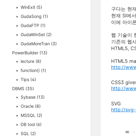
WinExit
(5)
구다는 현재
현재 SI에
GudaSong
(1)
이에 아이폰
GudaFTP
(1)
GudaWinSet
(2)
웹 기술이 
기존의 웹사
GudaMoreTran
(3)
HTML5, C
PowerBuilder
(13)
HTML5 mak
lecture
(8)
http://ww
function()
(1)
Tips
(4)
CSS3 gives
http://ww
DBMS
(35)
Sybase
(13)
SVG
Oracle
(8)
http://svg
MSSQL
(2)
DB tool
(6)
SQL
(2)