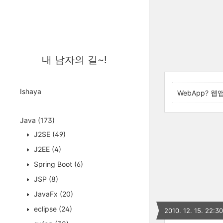
내 남자의 길~!
Ishaya
WebApp? 
Java
(173)
J2SE
(49)
J2EE
(4)
Spring Boot
(6)
JSP
(8)
JavaFx
(20)
eclipse
(24)
2010. 12. 15. 22:30