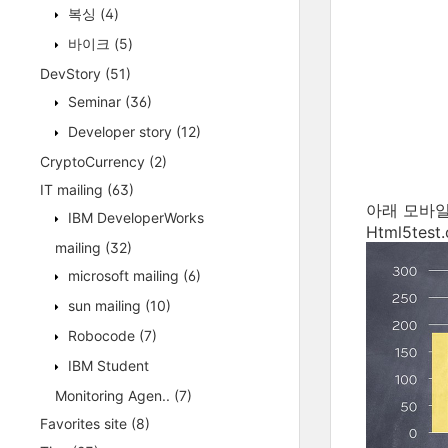
복싱
(4)
바이크
(5)
DevStory
(51)
Seminar
(36)
Developer story
(12)
CryptoCurrency
(2)
IT mailing
(63)
아래 모바일
IBM DeveloperWorks
Html5test
mailing
(32)
microsoft mailing
(6)
sun mailing
(10)
Robocode
(7)
IBM Student
Monitoring Agen..
(7)
Favorites site
(8)