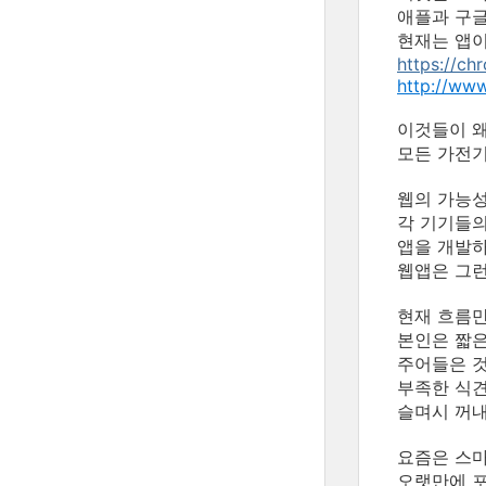
애플과 구글
현재는 앱이
https://c
http://ww
이것들이 왜?
모든 가전기
웹의 가능성
각 기기들의
앱을 개발하
웹앱은 그런 
현재 흐름만
본인은 짧은
주어들은 것
부족한 식견
슬며시 꺼내
요즘은 스마
오랫만에 포