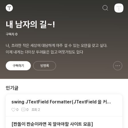
검색하기
티스토리
내 남자의 길~!
구독자
0
나, 초라한 작은 세상에 대담하게 마주 설 수 있는 오만을 갖고 싶다.
이제 내게는 더이상 두려움은 없고 머뭇거림도 없다
구독하기
방명록
신고하기 레이어
열기
인기글
swing JTextField Formatter(JTextField 을 커스
터마이징 ) 숫자만 입력가능하게
0
0
조회
2
[짠돌이 짠순이라면 꼭 알아야할 사이트 모음]