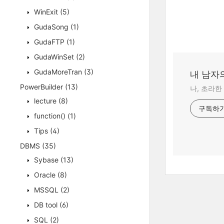
WinExit
(5)
GudaSong
(1)
GudaFTP
(1)
GudaWinSet
(2)
GudaMoreTran
(3)
내 남자의
PowerBuilder
(13)
나, 초라한
lecture
(8)
구독하
function()
(1)
Tips
(4)
DBMS
(35)
Sybase
(13)
Oracle
(8)
MSSQL
(2)
DB tool
(6)
SQL
(2)