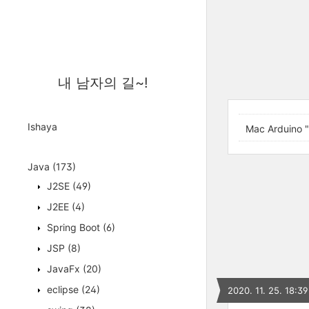
내 남자의 길~!
Ishaya
Mac Arduino
Java
(173)
J2SE
(49)
J2EE
(4)
Spring Boot
(6)
JSP
(8)
JavaFx
(20)
eclipse
(24)
2020. 11. 25. 18:39