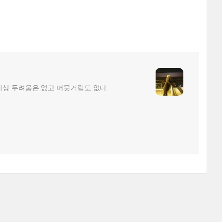
더이상 두려움은 없고 머뭇거림도 없다