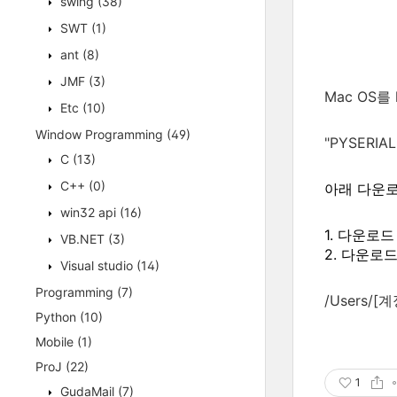
swing
(38)
SWT
(1)
ant
(8)
JMF
(3)
Mac OS를
Etc
(10)
Window Programming
(49)
"PYSERI
C
(13)
C++
(0)
아래 다운로
win32 api
(16)
1. 다운로드
VB.NET
(3)
2.
다운로드
Visual studio
(14)
Programming
(7)
/Users/[계
Python
(10)
Mobile
(1)
ProJ
(22)
1
GudaMail
(7)