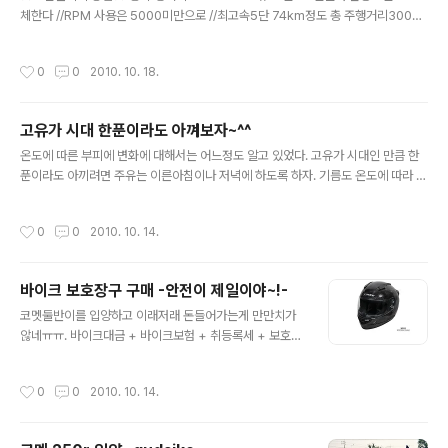
체한다 //RPM 사용은 5000미만으로 //최고속5단 74km정도 총 주행거리300~6
00km//오일 +오일필터 교체 //RPM 사용은 5000 이하 // 최고속 5단 74km 이
하 사용 600~ 900km //오일 + 오일필터 교체 (순정)//RPM 사용은 5500이하 //
작성시간
0
0
2010. 10. 18.
최고속 5단 80km 이하 사용 900~1200km // 오일 + 오일필터 교체 (순정)// RP
M 사용은 6000이하 // 최고속 5단 84km 이하 사용 1200~1600km//오일 + 오
일필터 교체 (순정) // RPM 사용은 6500이하// 최고속 5단 90km 이하 사용 160
고유가 시대 한푼이라도 아껴보자~^^
0~2000km//오일 + 오일필터 교체(순정)RPM 사용은 ..
글 내용
온도에 따른 부피에 변화에 대해서는 어느정도 알고 있었다. 고유가 시대인 만큼 한
푼이라도 아끼려면 주유는 이른아침이나 저녁에 하도록 하자. 기름도 온도에 따라 그
부피가 변한다. 이것은 간단한 팁일 뿐이고 기름 할인받기~ 정보는 한달에 몇천원이
라도 절약하는 방법이 있길래 블로그에 남겨본다. SK텔레콤 회원일때 할인률이 더
작성시간
0
0
2010. 10. 14.
늘어난다는 점.. 염두에 두자. 일단 거주지 주변에 기름값이 싼 곳을 알아보자. htt
p://www.opinet.co.kr/index.do?cmd=main 그리고 SK인터넷 오픈마켓 쇼핑
몰인 11번가를 들어가서 검색창에 주유권 을 검색한다. 모바일 쿠폰으로 주유권을 판
바이크 보호장구 구매 -안전이 제일이야~!-
매하는데 1천원에서 1마넌까지 판매하고 있다 SK텔레콤 쓰시는 분들은 멤버쉽 포인
글 내용
트로 할인이 가능하기에 11번가 바로가기..
코멧둘반이를 입양하고 이래저래 돈들어가는게 만만치가
않네ㅠㅠ. 바이크대금 + 바이크보험 + 취등록세 + 보호장
구 등등... 그래도 안전이 제일이기에 보호장구 몇개 구매했
다.. 자랑해보자~ 헬멧으로는 XCF3000 솔리드로 초경량
작성시간
0
0
2010. 10. 14.
Carbon Fiber Glass 소재를 적용했고 경량 고효율 완충
제(EPS) , 안티포그 쉴드 기본 장착등... 그리고 내피 분리
등의 특징이 있다고 함 적지 않은 가격을 주고 구매 했습니