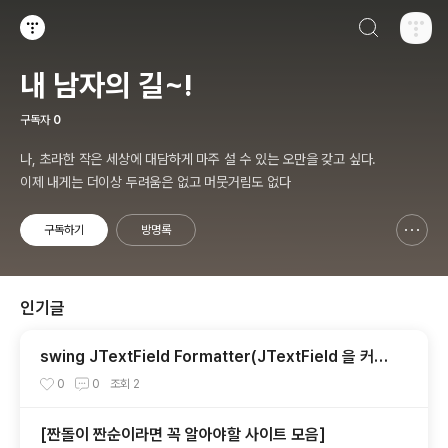
검색하기
티스토리
내 남자의 길~!
구독자
0
나, 초라한 작은 세상에 대담하게 마주 설 수 있는 오만을 갖고 싶다.
이제 내게는 더이상 두려움은 없고 머뭇거림도 없다
구독하기
방명록
신고하기 레이어
열기
인기글
swing JTextField Formatter(JTextField 을 커스
터마이징 ) 숫자만 입력가능하게
0
0
조회
2
[짠돌이 짠순이라면 꼭 알아야할 사이트 모음]