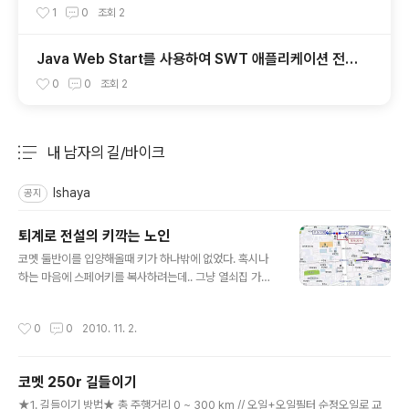
1
0
조회
2
Java Web Start를 사용하여 SWT 애플리케이션 전개
하기 (한글)
0
0
조회
2
내 남자의 길/바이크
분류 전체보기
주요 글 목록
Ishaya
공지
퇴계로 전설의 키깍는 노인
글 내용
코멧 둘반이를 입양해올때 키가 하나밖에 없었다. 혹시나
하는 마음에 스페어키를 복사하려는데.. 그냥 열쇠집 가서
할려다가 열쇠집 좋은데 없나 카페를 찾다가 알게된 전설
의 키 깎는 노인..ㅋ 난 그냥 별명이나 닉넴인가 했다.. 근데
작성시간
0
0
2010. 11. 2.
쫌 유명하신듯... ㅎㅎ 없는 키도 창조해 내신다는... 꼭 기억
해 두기 위해.. 블로그에 포스팅.. 사진은 퍼왔다.. ㅡㅡ;. 나
중에 방문에서 키를 깎고 난 후에 다시 올리겠다 . ㅋ 주말
코멧 250r 길들이기
에 가봐야지. 사진 출처 : http://blog.naver.com/gun3
글 내용
8317/90005975130
★1. 길들이기 방법★ 총 주행거리 0 ~ 300 km // 오일+오일필터 순정오일로 교