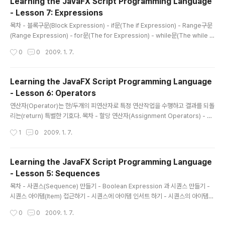
Learning the JavaFX Script Programming Language
동일하다고 보면 된다. 다음 설명등을 통해 좀 더 명확한 개념을 잡을 수 있을 것이다.
- Lesson 7: Expressions
* 바인딩과 객체 먼저 아래 예를 먼저 보자. ..
글 내용
목차 - 블록구문(Block Expression) - if문(The if Expression) - Range구문
(Range Expression) - for문(The for Expression) - while문(The while E
xpression) - break & continue구문(The break and continue Expressio
작성시간
0
0
2009. 1. 7.
n) - 예외처리구문(The throw, try, catch and finally Expression) * 블록구문
블록구문은 중괄호로 둘러싸인 선언문과 구문들의 집합이다. 블록구문의 값은 가장
마지막 구문의 값이다. 만일 블록구문에 어떠한 (var나 def 같은) 구문도 포함되어
Learning the JavaFX Script Programming Language
있지 않다면, 그 블록구문은 Void 타입니다. var nums = [5, 7, 3, ..
- Lesson 6: Operators
글 내용
연산자(Operator)는 한/두개의 피연산자로 특정 연산작업을 수행하고 결과를 되돌
리는(return) 특별한 기호다. 목차 - 할당 연산자(Assignment Operators) - 수
리 연산자(Arithmetic Operators) - 단항 연산자(Unary Operators) - 비교 &
작성시간
1
0
2009. 1. 7.
관계 연산자(Equality and Relational Operators) - 조건 연산자(Conditional
Operators) - 형 비교 연산자(Type Comparison Operators) * 할당 연산자
할당연산자 "=" 은 앞으로 보게될 가장 일반적으로 사용되어지는 연산자이다. 이 연
Learning the JavaFX Script Programming Language
산자는 연산자 좌측 변수에 우측 피연산자의 값을 할당한다. result = num1 + nu
- Lesson 5: Sequences
m2; days = ["Mo..
글 내용
목차 - 사퀀스(Sequence) 만들기 - Boolean Expression 과 시퀀스 만들기 -
시퀀스 아이템(Item) 접근하기 - 시퀀스에 아이템 인서트 하기 - 시퀀스의 아이템
삭제하기 - 시퀀스의 아이템 거꾸로 정렬 하기 - 시퀀스 비교하기 - 시퀀스 슬라이스
작성시간
0
0
2009. 1. 7.
(Slice) 사용하기 * 사퀀스(Sequence) 만들기 JavaFX에서는 앞서 배운 5개의