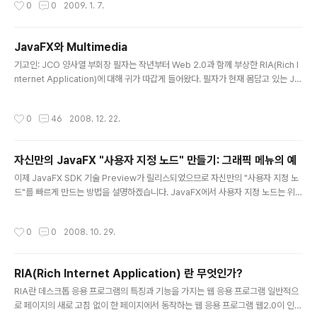
0
0
2009. 1. 7.
트 함수의 리턴 값 - Command-Line 인자 접근 * 간단한 계산기 작성 에디터를 열
고 아래 코드를 입력한다. def numOne = 100; def numTwo = 2; var result;
add()..
JavaFX와 Multimedia
글 내용
기고인: JCO 양사열 부회장 필자는 작년부터 Web 2.0과 함께 부상한 RIA(Rich I
nternet Application)에 대해 귀가 따갑게 들어왔다. 필자가 현재 몸담고 있는 JC
O내에서도 JCO가 직간접적으로 관여하는 각종 세미나 및 행사에서도 RIA는 큰 화
두였으며 지금까지도 관심을 끄는 이슈로 부각되고 있다. 이런 이슈에 호응(?)하기
작성시간
0
46
2008. 12. 22.
위해 Sun, Adobe, MS에서 JavaFX, Flex, Silverlight 라는 삼총사를 내놓았다.
세가지를 비교하는 것도 재미있는 일이겠지만 본인은 자바 프로그래머로만 10년 가
까이 먹고 살았다. Silverlight는 어떤 것 이라는 것만 아는 편이고 Flex는 약간 끄
자신만의 JavaFX "사용자 지정 노드" 만들기: 그래픽 메뉴의 예
적..
글 내용
이제 JavaFX SDK 기술 Preview가 릴리스되었으므로 자신만의 "사용자 지정 노
드"를 빠르게 만드는 방법을 설명하겠습니다. JavaFX에서 사용자 지정 노드는 위
젯, 가젯, UI 구성 요소 등 어느 것이나 모두 의미할 수 있으나 목적은 동일합니다. 다
시 사용 가능한 JavaFX 프로그램용 UI를 만들 수 있도록 하는 것입니다. 오늘의 예
작성시간
0
0
2008. 10. 29.
는 사용자 지정 노드(2개)를 만드는 방법을 보여줍니다. 다음 스크린샷을 참조하십
시오. 그런데 현재 이 예에 구현된 코드가 단순해진 것은 Edgar Merino 덕분입니
다. 이 코드를 사용해보려면 Java Web Start 링크를 클릭하십시오. JRE 6 이상이
RIA(Rich Internet Application) 란 무엇인가?
필요합니다. 또한 자바 SE 6 업데이트 10을 설치하면 배포 시간이 단축됩니다. Jav
글 내용
aFX SDK ..
RIA란 데스크톱 응용 프로그램의 특징과 기능을 가지는 웹 응용 프로그램 일반적으
로 페이지의 새로 고침 없이 한 페이지에서 동작하는 웹 응용 프로그램 웹2.0이 인터