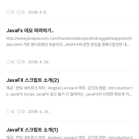
넷 기술의 새로운 이슈로 등장하고 있다. 웹2.0과 관련된 여러 기술들 중RIA는 웹2.
0을 완성하기 위한 사용자와의 접점으로서 많은 주목을 받고 있다. 백문이 불여일견!
작성시간
0
0
2008. 9. 8.
우선RIA로 구현된 사이트를 간단히 살펴보도록 하자. RIA가 적용된 첫 번째 사례는
2002년 TravelClick(http://www.travelclick.net)에 의해 제작된 BroadMoo
r 호텔(http://www.broadmoor.com)의OneScreen이라는 예약 시스템이다.
JavaFx 데모 따라하기..
[브로드무어 호텔의 OneScreen 예약 시스템] 플래시와 콜드퓨전(CFML)로 만..
글 내용
http://www.javapassion.com/handsonlabs/javafxdraggableapplets/in
dex.html 가장 흥미로웠던 부분이다. JAVAFX에 관한 관심을 증폭시킬만한 데모
이니 한번 따라해보세요
작성시간
0
0
2008. 6. 26.
JavaFX 스크립트 소개(2)
글 내용
제공 : 한빛 네트워크 저자 : Anghel Leonard 역자 : 김인희 원문 : Introduction t
o JavaFX Script JavaFX 갖고 놀기 이 절에서는, JavaFX의 다양한 특징과 가능
성을 엿볼 수 있는 몇 가지 예제를 보도록 하겠다. 예제들을 보여주는 이유는, 첫 번째
로 JavaFX 코드 작성과 JavaFX 응용프로그램의 논리적 구조에 익숙해지도록 하
작성시간
0
0
2008. 6. 26.
기 위함이다. 두 번째로는 단지 몇 줄의 코드만으로 GUI, 애니메이션을 멋지게 만들
거나 세련된 효과를 넣고 싶을 때, JavaFX가 시간을 들여 자세히 볼 만큼의 가치가
있다는 것을 알려주고 싶었기 때문이다. 여기서 소개하는 모든 예제들은 JavaFX만
JavaFX 스크립트 소개(1)
의 독특한 기술들을 포함하고 있다. 예제에 대한 간략한 설명을 한 후에 소스 코드..
글 내용
제공 : 한빛 네트워크 저자 : Anghel Leonard 역자 : 김인희 원문 : Introduction t