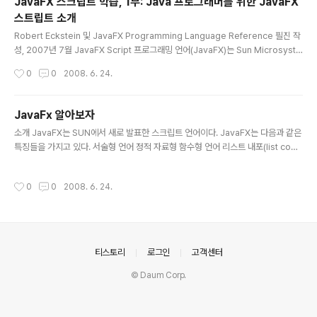
JavaFX 스크립트 학습, 1부: Java 프로그래머를 위한 JavaFX
수 있는 webtop으로의 진화를 이끄는 소프트웨어 기술에 대해 대담을 나누었습니
스트립트 소개
다. Java ..
글 내용
Robert Eckstein 및 JavaFX Programming Language Reference 필진 작
성, 2007년 7월 JavaFX Script 프로그래밍 언어(JavaFX)는 Sun Microsyste
ms, Inc.에서 제공하는 선언적, 정적 형식의 스크립팅 언어이다. Open JavaFX
작성시간
0
0
2008. 6. 24.
(OpenJFX) 웹 사이트에서 언급한 대로, JavaFX 기술은 Java 기술 API에 직접
호출하는 것을 비롯한 다양한 기능으로 구성되어 있다. JavaFX 스크립트는 정적 형
식인 만큼 동일한 코드 구조, 재사용 및 캡슐화 기능을 갖추고 있어(예: 패키지, 클래
JavaFx 알아보자
스, 상속, 별도의 컴파일 및 배포 단위) Java 기술을 사용해 매우 큰 규모의 프로그램
글 내용
소개 JavaFX는 SUN에서 새로 발표한 스크립트 언어이다. JavaFX는 다음과 같은
을 만들고 유지 관리할 수 있다. 시리즈로 구성된 이 세..
특징들을 가지고 있다. 서술형 언어 정적 자료형 함수형 언어 리스트 내포(list com
prehension) 점증식 의존성 기반 평가(incremental dependency-based e
valuation) 개발환경 꾸미기 JavaFX를 간단히 접해보기 위한 용도로는 JavaFXP
작성시간
0
0
2008. 6. 24.
ad가 괜찮다. IDE에서 JavaFX를 사용하는 방법은 아래 링크들을 참조 eclipse에
서 개발환경을 꾸미는 방법 NetBeans에서 개발환경을 꾸미는 방법 튜토리얼 Hell
o World JavaFX 시작하기 클래스, 객체 그리고 bind 참고 자료 아직까지 JavaF
X에 대한 참고 자료는 많지 않지만 JavaFX 공식 커뮤니티의 튜토리..
의안내
티스토리
로그인
고객센터
© Daum Corp.