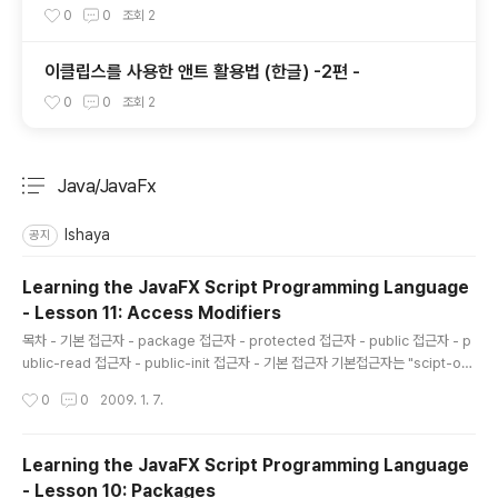
터마이징 ) 숫자만 입력가능하게
0
0
조회
2
이클립스를 사용한 앤트 활용법 (한글) -2편 -
0
0
조회
2
Java/JavaFx
분류 전체보기
주요 글 목록
Ishaya
공지
Learning the JavaFX Script Programming Language
- Lesson 11: Access Modifiers
글 내용
목차 - 기본 접근자 - package 접근자 - protected 접근자 - public 접근자 - p
ublic-read 접근자 - public-init 접근자 - 기본 접근자 기본접근자는 "scipt-onl
y"로서 특별한 접근자 키워드를 제공하지 않는다. var x; var x : String; var x = z
작성시간
0
0
2009. 1. 7.
+ 22; var x = bind f(q); 기본 접근자는 같은 스크립트 파일 내에서는 얼마든지 접
근이 가능하며 그외에는 모든 접근이 불가능하다. - package 접근자 package 접
근자는 이름에서 알 수 있듯 같은 패키지 내에서는 변수, 함수, 클래스의 접근이 가능
Learning the JavaFX Script Programming Language
하다. // Inside file tutorial/one.fx package tutorial; // places this ..
- Lesson 10: Packages