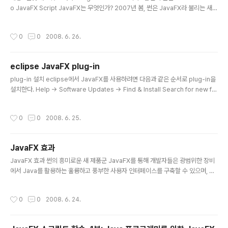
o JavaFX Script JavaFX는 무엇인가? 2007년 봄, 썬은 JavaFX라 불리는 새로
운 프레임워크를 발표했다. JavaFX는 두 가지 중요한 컴포넌트인 스크립트 컴포넌
트와 모바일 컴포넌트를 아우르는 일반적인 용어이며, 향후에 썬은 더 많은 컴포넌트
작성시간
0
0
2008. 6. 26.
들을 추가할 계획이다. JavaFX의 핵심 컴포넌트는 선언형 언어인 JavaFX 스크립
트(Script)이며, 코드 스타일은 자바와 상당히 다르지만 자바 클래스와 상호 작용하
는 능력은 뛰어나다. 수 많은 JavaFX 스크립트 클래스들은 스윙이나 자바 2D 기능
eclipse JavaFX plug-in
들을 손쉽게 구현할 수 있도록 설계되었다. 단지 몇 줄의 코드만으로 GUI와 애니메..
글 내용
plug-in 설치 eclipse에서 JavaFX를 사용하려면 다음과 같은 순서로 plug-in을
설치한다. Help -> Software Updates -> Find & Install Search for new fe
atures to install -> Next New Remote Site Name: javaFX URL: http://d
ownload.java.net/general/openjfx/plugins/eclipse/site.xml Finish 그
작성시간
0
0
2008. 6. 25.
다음부터는 Next만 계속 눌러주면 된다. 새 파일 만들기 File -> New -> Others
-> JavaFX -> JavaFX file 후 원하는 프로젝트를 선택하고 파일명을 써넣는다.
실행하기 Run -> Run... -> JavaFX Appli..
JavaFX 효과
글 내용
JavaFX 효과 썬의 흥미로운 새 제품군 JavaFX를 통해 개발자들은 광범위한 장비
에서 Java를 활용하는 훌륭하고 풍부한 사용자 인터페이스를 구축할 수 있으며, 이
는 "한번 작성하여 어디서든 실행할 수 있도록 한다"는 목표를 향해 한 단계 더 나아
간 것입니다. 썬의 CTO인 Bob Brewin은 Global Systems Engineering 부문
작성시간
0
0
2008. 6. 24.
부사장 Hal Stern과 본 Innovating@Sun 최신판에서 통합형 리치 클라이언트의
진화 즉, 과도한 TV 스크린 형식의 클라이언트에서 인대시(In-Dash) 타입의 자동
차 시스템으로 또는 인터넷 상에서 이용할 수 있는 서비스 및 컨텐츠를 모두 활용할