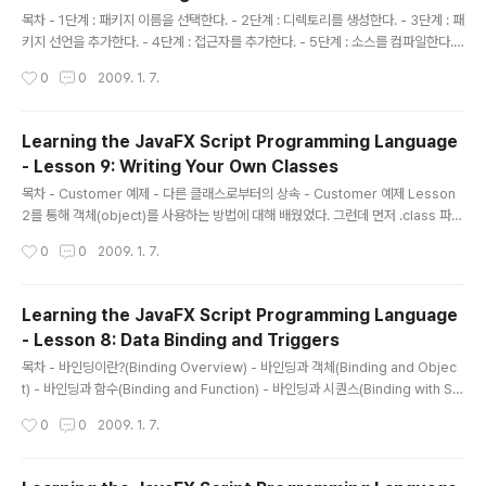
글 내용
목차 - 1단계 : 패키지 이름을 선택한다. - 2단계 : 디렉토리를 생성한다. - 3단계 : 패
키지 선언을 추가한다. - 4단계 : 접근자를 추가한다. - 5단계 : 소스를 컴파일한다. -
6단계 : 클래스를 사용한다. 현재까지의 테스트는 아마 한 디렉토리내에서 이루어졌
작성시간
0
0
2009. 1. 7.
을 것이다. 그럼 다른 디렉토리에 있는 클래스는 어떻게 사용해야 할까? 정답은 바로
패키지이다. 패키지를 이용한 개선된 소스코드 관리 방식을 이용해보자. 패키지는 코
드들을 기능적으로 분류하여 그룹화 시킨다. 패키지는 또한 정의된 클래스에 고유한
Learning the JavaFX Script Programming Language
네임스페이스(namespace)를 제공한다. 아래 6단계를 통해 Address 클래스를
- Lesson 9: Writing Your Own Classes
패키지화 시켜보자. - 1단계 : 패키지 이름을 선택한다. 코드를 수정하기전, 먼저 패
글 내용
키지 이름을 무엇으로 ..
목차 - Customer 예제 - 다른 클래스로부터의 상속 - Customer 예제 Lesson
2를 통해 객체(object)를 사용하는 방법에 대해 배웠었다. 그런데 먼저 .class 파일
을 다운로드 받길 요청했고, 컴파일러를 가지고 Address와 Customer 객체를 생
작성시간
0
0
2009. 1. 7.
성하는 방법에 대해 알게 되었다. 아래 예제를 통해 빠뜨린 클래스의 정의 방법에 대
해 알아보자. def customer = Customer { firstName: "John"; lastName:
"Doe"; phoneNum: "(408) 555-1212" address: Address { street: "1 M
Learning the JavaFX Script Programming Language
ain Street"; city: "Santa Clara"; state: "CA"; zip: "95050"; } } cust..
- Lesson 8: Data Binding and Triggers
글 내용
목차 - 바인딩이란?(Binding Overview) - 바인딩과 객체(Binding and Objec
t) - 바인딩과 함수(Binding and Function) - 바인딩과 시퀀스(Binding with Se
quence) - Raplace Trigger * 바이딩이란? bind 라는 키워드는 바인드 구문의
작성시간
0
0
2009. 1. 7.
값인 목적변수의 값(value of target value)과 연관시키는 작업이다. 바인드 구문
은 몇몇 기본 형(type)이나 객체, 함수의 결과 값 혹은 구문의 결과값으로 사용될 수
있다. 일단 말로서 설명을 하려면 약간 복잡 하지만 자바에서의 값을 참조하는 것과