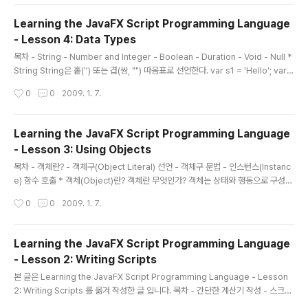
기본적인 데이터 타입 외에 추가적으로 시퀀스(Sequence)라 불리우는 데이터 구
조(data structure) 를 제공한다. 시퀀스는 순서가 있는 List 객체(Ordered List)
Learning the JavaFX Script Programming Language
를 나타내며, 시퀀스의 내부의 각각의 객체를 아이템(item) 이라 한다. 시퀀스는 대
- Lesson 4: Data Types
괄호([], bracket)를 사용하여 선언하며, 각각의 아이템은 콤마(..
글 내용
목차 - String - Number and Integer - Boolean - Duration - Void - Null *
String String은 홑('') 또는 겹(쌍, "") 따옴표로 선언한다. var s1 = 'Hello'; var s
2 = "Hello"; 홑/겹따옴표는 대칭적으로 홑따옴표 사이에 겹따옴표를 넣거나, 반대
작성시간
0
0
2009. 1. 7.
로 겹따옴표 안에 홑따옴표를 포함시킬 수 있다. 홑 따옴표와 겹따옴표 사이의 차이
는 없다. 추가적으로 String 내부에 중괄호({})를 이용하여 expression 를 사용하
는 것도 가능하다. def name = 'Joe'; var s = "Hello {name}"; // s = 'Hello J
Learning the JavaFX Script Programming Language
oe' 내포된 expression 은 그 자신 안에 따옴표로 둘러싸인 String을..
- Lesson 3: Using Objects
글 내용
목차 - 객체란? - 객체구(Object Literal) 선언 - 객체구 문법 - 인스턴스(Instanc
e) 함수 호출 * 객체(Object)란? 객체란 무엇인가? 객체는 상태와 행동으로 구성된
개별의 소프트웨어 꾸러미이다. 간단히 말해 : 객체의 상태는 자신의 변수를 나타낸
작성시간
0
0
2009. 1. 7.
다. 객체의 행동은 자신의 함수를 나타낸다. 개념적으로 버튼, 체크박스, 레이블 같은
GUI 컴포넌트부터 보이지 않는 추상적 개념의 날씨 데이터, 재정 상태, 상품 등록 정
보 등의 어떤것이든 객체로 만들어 낼 수 있다. Note : 좀 더 많은 정보를 알고 싶으
Learning the JavaFX Script Programming Language
면 자바 튜터리얼 의 "객체란 무엇인가" 를 보도록 하자. * 객체구 선언(= 객체 생성,
- Lesson 2: Writing Scripts
인스턴스 생성) JavaFX 스크립트 개발언어에서는 객체는 객체구(object lit..
글 내용
본 글은 Learning the JavaFX Script Programming Language - Lesson
2: Writing Scripts 를 옮겨 작성한 글 입니다. 목차 - 간단한 계산기 작성 - 스크립
트 변수 선언 - 스크립트 함수 정의 및 호출 - 스크립트 함수에 인자 넘기기 - 스크립
작성시간