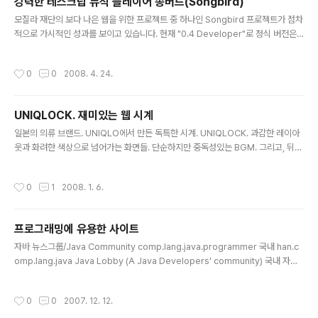
강력한 테스크탑 뮤직 플레이어 송버드(Songbird)
인정보에 대한 국민적 관심과 우려가 집중되고 있어 행정안전부가 사이버 상에 떠도
글 내용
는 자신의 주민번호 이용내역을 확인해 줌으로써..
모질라 재단의 보다 나은 웹을 위한 프로젝트 중 하나인 Songbird 프로젝트가 점차
적으로 가시적인 성과를 보이고 있습니다. 현재 "0.4 Developer"로 정식 버전은
출시되지 않았으나, 대략적인 소감으로는 앞으로 iTunes의 아성을 무너트릴 유일한
프로젝트가 되지 않을까 하는 생각이 듭니다. 모질라 재단의 프로젝트인 만큼, 보다
작성시간
0
0
2008. 4. 24.
웹의 장점을 충실히 반영한 다양한 기능을 포함하고 있습니다. Songbird를 사용하
는 사용자들끼리의 음악 추천, 공유 등의 기능을 포함하며, 웹상에 이곳 저곳에 널려
있는(?) 음원 파일을 자신의 PC에 다운로드 받아 보다 체계적으로 관리할 수도 있습
UNIQLOCK. 재미있는 웹 시계
니다. 얼마전에는 SongbirdDevCamp 행사를 통하여 개발자들에게 Songbird
글 내용
를 알림과 동시에 다양한 exte..
일본의 의류 브랜드. UNIQLO에서 만든 독특한 시계. UNIQLOCK. 과감한 레이아
웃과 화려한 색상으로 넘어가는 화면들. 단순하지만 중독성있는 BGM. 그리고, 뒤이
어 나오는 유연하고 날씬하고 맑고 깨끗하고 순결한 소녀들. 깨끗하게 맑고 자신있
게!!!! 가볍고도 따뜻해 보이는 캐시미어 소재의 의상들. 아무튼, 독특하고 재밌는 시
작성시간
0
1
2008. 1. 6.
계다. UNIQLO의 홈페이지에서 볼 수 있는 이 시계는 자신의 블로그에 붙일 수도 있
다. 물론, 네이버에서는 당연히 안 되고 설치형이나 자바스크립 등을 지원하는 구글
블로그 등에서만 가능하다. 이렇게 독특한 시계를 자신의 홈페이지나 블로그에 붙일
프로그래밍에 유용한 사이트
수 있는 것 말고도, 이 시계를 사용하는 사람들의 위치를 보여주기도 하고 각 시간대
글 내용
별에 해당되는 블로그들의 링크를 제공하기도 한다..
자바 뉴스그룹/Java Community comp.lang.java.programmer 국내 han.c
omp.lang.java Java Lobby (A Java Developers' community) 국내 자바
사이트 JavaCafe.or.kr 사이트 yoonforh의 자바 묻고 답하기 게시판 김덕태 님
의 자바 1.1 한글 관련 내용 한국 자바 개발자 컨퍼런스 자바 문서 한글화 사이트(자바
작성시간
0
0
2007. 12. 12.
문서 한글화에 참여할 뜻있는 분들을 기다리고 있습니다.) 김필호 님의 자바와 한글
게시판 (유료 자바 게시판이며 유료인만큼 답변이 신속, 성실하게 올라옵니다.) 김필