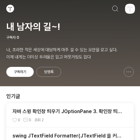
검색하기
티스토리
내 남자의 길~!
구독자
0
나, 초라한 작은 세상에 대담하게 마주 설 수 있는 오만을 갖고 싶다.
이제 내게는 더이상 두려움은 없고 머뭇거림도 없다
구독하기
방명록
신고하기 레이어
열기
인기글
자바 스윙 확인창 띄우기 JOptionPane 3. 확인창 띄우
기 상세 설정 showConfirmDialog
0
0
조회
2
swing JTextField Formatter(JTextField 을 커스