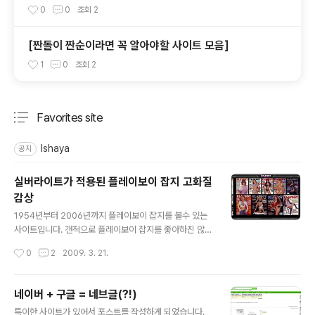
터마이징 ) 숫자만 입력가능하게
0
0
조회
2
[짠돌이 짠순이라면 꼭 알아야할 사이트 모음]
1
0
조회
2
Favorites site
분류 전체보기
주요 글 목록
Ishaya
공지
실버라이트가 적용된 플레이보이 잡지 고화질
감상
글 내용
1954년부터 2006년까지 플레이보이 잡지를 볼수 있는
사이트입니다. 갠적으로 플레이보이 잡지를 좋아하진 않는
다는 것을 밝혀드리는 바입니다. ㅎㅎ; 사실 실제로 본적도
작성시간
0
2
2009. 3. 21.
없구요.. 믿거나 말거나 입니다. ㅎㅎ http://playboy.co
vertocover.com/ 플레이보이 잡지에만 너무 관심을 갖
지 마시고.. ㅎㅎ 실버라이트가 적용된 사이트란것도 눈여
네이버 + 구글 = 네브글(?!)
겨 보시길... 실버라이트 적용된 사이트에서 유독 잘 만들어
글 내용
특이한 사이트가 있어서 포스트를 작성하게 되었습니다.
졌다는 남자로서의 견해입니다. 즐감하시길...(실버라이트