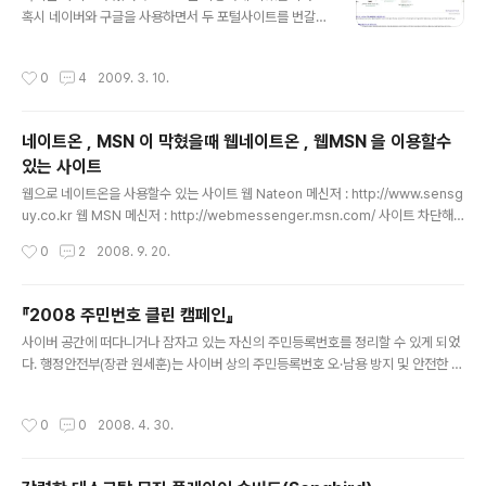
혹시 네이버와 구글을 사용하면서 두 포털사이트를 번갈아
말입니다!^^)
사용하시진 않았는지? 저는 검색신(?) 구글링을 기본페이
지로 적용해서 사용하지만 오랫동안 사용해온 네이버에서
작성시간
0
4
2009. 3. 10.
쉽게 떠나지를.. 그래서 두 포털을 왔다갔다 했는데 특이한
사이트를 알게 되었슴돠.. ^^ ㅋㅋ 그리고 특이한 점은 광고
가 구글애드센스입니다.. ㅎㅎ 만드신분 쫌 짱인듯..^^ 뭐
네이트온 , MSN 이 막혔을때 웹네이트온 , 웹MSN 을 이용할수
나름 구글과 네이버를 잘 합친듯 보입니다.. 검색기반은 구
있는 사이트
글검색엔진이 베이스로 깔린거 같구요.. 만든이가 누군지
글 내용
보려고 하니까 http://twitter.com/navgle 로 연결되네
웹으로 네이트온을 사용할수 있는 사이트 웹 Nateon 메신저 : http://www.sensg
요.. ㅎㅎ Univeral Search Powered By Google 부
uy.co.kr 웹 MSN 메신저 : http://webmessenger.msn.com/ 사이트 차단해
분의 Universal 오타는 현재 수정되었네요.. ㅎ..
제 프로그램 : http://say2you.tistory.com/396
작성시간
0
2
2008. 9. 20.
『2008 주민번호 클린 캠페인』
글 내용
사이버 공간에 떠다니거나 잠자고 있는 자신의 주민등록번호를 정리할 수 있게 되었
다. 행정안전부(장관 원세훈)는 사이버 상의 주민등록번호 오·남용 방지 및 안전한 사
용을 유도하기 위하여 오는 5월 1일부터 6월 30일까지 두 달간 행정안전부와 함께
하는『2008 주민번호 클린 캠페인』- 나도 모르게 떠다니는 ’내 주민번호를 찾아라!!‘
작성시간
0
0
2008. 4. 30.
- 를 실시한다. 『주민번호 클린 캠페인』은 누구나 참여 가능하고, 개인의 프라이버시
보호를 위하여 공인인증서, 신용카드, 주민등록정보 인증 등 온라인상의 본인 인증절
차를 거쳐 참여할 수 있다. 2007년에 이어 두 번째 실시하는 이번 캠페인은, 최근 개