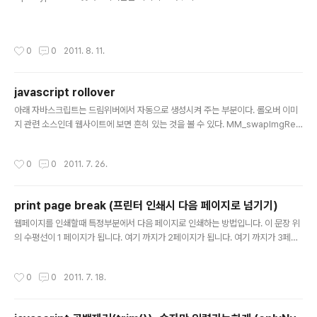
작성시간
0
0
2011. 8. 11.
javascript rollover
글 내용
아래 자바스크립트는 드림위버에서 자동으로 생성시켜 주는 부분이다. 롤오버 이미
지 관련 소스인데 웹사이트에 보면 흔히 있는 것을 볼 수 있다. MM_swapImgRes
tore() : 원래 이미지로 되돌림. MM_preloadImages() : 이미지를 미리 로딩해
놓음 (이미지를 바꿔줄때 속도를 빠르게 하기 위해서입니다) MM_findObj(n, d) :
작성시간
0
0
2011. 7. 26.
특정 개체를 찾기 위한 함수 MM_swapImage() : 이미지를 다른걸로 대체. 이를 다
른 방법으로 교체하기 위해 아래와 같은 방법으로 변경하면 될듯 하다.^^ [출처] fun
ction MM_swapImgRestore() 외 설명|작성자 빛의여행
print page break (프린터 인쇄시 다음 페이지로 넘기기)
글 내용
웹페이지를 인쇄할때 특정부분에서 다음 페이지로 인쇄하는 방법입니다. 이 문장 위
의 수평선이 1 페이지가 됩니다. 여기 까지가 2페이지가 됩니다. 여기 까지가 3페이
지가 됩니다. 여기가 4페이지로군요. 이렇게 BR Tag에 지정해도 됩니다. span태
그는 적용이 안된다. block-level element 사이를 경계로 페이지를 나누기 때문
작성시간
0
0
2011. 7. 18.
에 반드시 block-level element에 지정해야 한다. inline-level element인 sp
an에 적용하면 다음 페이지로 넘어가지 않는다.