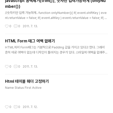
javascript 공백제거(trim()), 숫자만 입력가능하게 (onlyNu
mber())
글 내용
//숫자키만 입력 가능하게.. function onlyNumber(){ if( event.shiftKey ) eve
nt.returnValue = false; if( event.altKey ) event.returnValue = false; if( e
vent.ctrlKey ) event.returnValue = false; var e1 = event.keyCode; var
작성시간
0
0
2011. 7. 13.
str = String.fromCharCode(e1); var num ="0123456789"; if( str == '\b'
|| str == '\t' || str == '\'' || str == '\%' || str == '\.' || str == '\$' || str == '\#'
) event.returnValue = true; e..
HTML Form 태그 여백 없애기
글 내용
HTML에서 Form태그는 기본적으로 Padding 값을 가지고 있다고 한다. 그래서
흔히 따로 여백이 없는데 디자인이 틀어지는 경우가 있다. 스타일에 여백을 없애주는
부분을 넣어주면 공백이 생기는걸 방지할수 있다. 또는 스타일 시트 부분에 form
{margin:0px;padding:0px;} 이라고 추가 해 놓으면 된다.
작성시간
0
0
2011. 7. 13.
Html 테이블 해더 고정하기
글 내용
Name Status First Active
작성시간
0
0
2011. 7. 12.