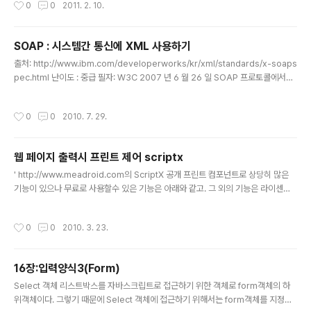
0
0
2011. 2. 10.
ntentFrame.style.width = ParentFrame.scrollWidth + (ParentFrame.of
fsetWidth - ParentFrame.clientWidth); } 아이프레임 안의 페이지의 자바 스
크립트(제일 하단부에 넣으세요) 이..
SOAP : 시스템간 통신에 XML 사용하기
글 내용
출처: http://www.ibm.com/developerworks/kr/xml/standards/x-soaps
pec.html 난이도 : 중급 필자: W3C 2007 년 6 월 26 일 SOAP 프로토콜에서는,
인터넷 프로토콜로 연결된 시스템들간 통신에 XML을 사용할 수 있습니다. XML 정
보에 표준 인벨롭(envelope)을 제공하여 네트워크 메시지들을 통해 전송될 수 있
작성시간
0
0
2010. 7. 29.
도록 하고, 메시지 바디(body)에 대한 규약도 제공합니다. SOAP의 역사를 이해하
고, 웹 서비스, 서비스 지향 아키텍처(SOA), Representational State Transfer
(REST)와의 관계를 이해해 봅시다. SOAP [W3C Recommendation]은 인터넷
웹 페이지 출력시 프린트 제어 scriptx
프로토콜을 사용하여 연결되어 있는 시스템들 간 ..
글 내용
' http://www.meadroid.com의 ScriptX 공개 프린트 컴포넌트로 상당히 많은
기능이 있으나 무료로 사용할수 있은 기능은 아래와 같고. 그 외의 기능은 라이센스
가 필요하다. - 프린터 팁 : 웹페이지를 다음 페이지에 인쇄 이 태그를 만나면 다음페
이지에 인쇄함. 다음은 MeadCo 사에서 제공하는 ScriptX 에 대한 보다 더 자세한
작성시간
0
0
2010. 3. 23.
설명입니다. =-=-=-=-=-=-=-=-=-=-=-=-=-=-=-=-=-=-=-=-=-=-=-=-=
-=-=-=-=-=-=-=-=-=-=-=-=-=-=-=-=-=-=-=-=-=-=-=-=-=- ASP나
자바스크립트로는 이러한 웹브라우저의 인쇄기능 설정을 변경할 수 없습니다. 사용
16장:입력양식3(Form)
할수 있는것이라고는 오직 여러분들이 잘 아시는 window.print(); 밖..
글 내용
Select 객체 리스트박스를 자바스크립트로 접근하기 위한 객체로 form객체의 하
위객체이다. 그렇기 때문에 Select 객체에 접근하기 위해서는 form객체를 지정해