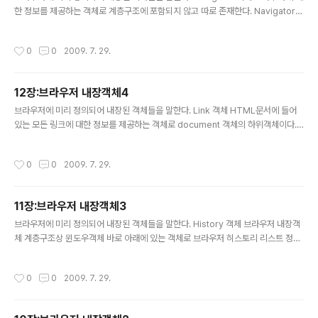
한 정보를 제공하는 객체로 계층구조에 포함되지 않고 따로 존재한다. Navigator
객체의 특성 특성 의미 appVersion 브라우저의버전 appName 애플리케이션 이
름 appCodeName 브라우저 코드 이름 userAgent 브라우저의 user Agent m
작성시간
0
0
2009. 7. 29.
imeTypes 브라우저에서 지원하고 있는 MIME 타입들 plugins 브라우저에 설치
된 플러그인의 종류 language 브라우저가 사용하는 언어 platform 브라우저가 설
치된 시스템 종류 Navigator 객체의 메소드 메소드 의미 javaEnabled() 현재 브
12장:브라우저 내장객체4
라우저가 자바를 지원하고 있는지를 체크한다 예제1 실행화면 mimeTypes 현재
글 내용
브라우..
브라우저에 미리 정의되어 내장된 객체들을 말한다. Link 객체 HTML문서에 들어
있는 모든 링크에 대한 정보를 제공하는 객체로 document 객체의 하위객체이다. L
ink 객체의 특성 특성 의미 target 정보를 보여줄 윈도우나 프레임 href 문서의 UR
L주소 port 포트번호 host URL주소의 호스트이름과 포트번호 hostname URL
작성시간
0
0
2009. 7. 29.
주소의 호스트이름 protocol 프로토콜 종류 pathname 디렉토리 위치 search
검색엔진을 호출할때 사용하는 형식 hash 표식이름 Link 객체의 이벤트 핸들러 이
벤트 핸들러 의미 onClick 마우스로 링크를 클릭 했을때 발생하는 이벤트 핸들러 o
11장:브라우저 내장객체3
nMouseOver 마우스로 링크위를 지나갔을 때 발생하는 이벤트 핸들러 onMous
글 내용
eOut 마우스가..
브라우저에 미리 정의되어 내장된 객체들을 말한다. History 객체 브라우저 내장객
체 계층구조상 윈도우객체 바로 아래에 있는 객체로 브라우저 히스토리 리스트 정보
를 저장해 두는 곳이다. 히스토리 정보는 브라우저가 최근 방문했던 url주소를 의미
한다. History 객체의 특성 특성 의미 length 히스토리 리스트에 포함되어 있는 UR
작성시간
0
0
2009. 7. 29.
L 주소의 갯수 History 객체의 메소드 메소드 의미 back() 히스토리 리스트에서 한
단계 뒤로 이동 forward() 히스토리 리스트에서 한단계 앞으로 이동 go() 히스토리
리스트에서 임의의 위치로 이동 예제1 실행화면 예제2 실행화면 예제3 실행화면 Lo