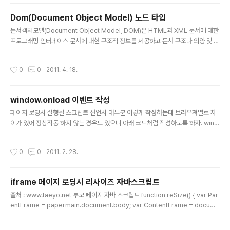
Dom(Document Object Model) 노드 타입
글 내용
문서객체모델(Document Object Model, DOM)은 HTML과 XML 문서에 대한
프로그래밍 인터페이스 문서에 대한 구조적 정보를 제공하고 문서 구조나 외양 및 내
용을 프로그램에서 접근할수 있는 방법 제공 DOM 노드의 유형 1. Node.ELEMEN
T_NODE는 엘리먼트 노드 유형에 대한 상수 2. Node.ATTRIBUTE_NODE는 애
작성시간
0
0
2011. 4. 18.
트리뷰트 노드 유형에 대한 상수 3. Node.TEXT_NODE는 텍스트 노드 유형에 대
한 상수 4. Node.DOCUMENT_NODE는 문서 노드 유형에 대한 상수 다른 노드
유형들도 많이 있지만 주로 이 네가지 유형을 다루기 때문에 예시 하지 않는다. nod
window.onload 이벤트 작성
eType 속성 DOM 노드 유형에 대해 상수로 정의 되어 있으므로 모든 노드에서 사
글 내용
용할수 있는 ..
페이지 로딩시 실행될 스크립트 선언시 대부분 이렇게 작성하는데 브라우져별로 차
이가 있어 정상작동 하지 않는 경우도 있으니 아래 코드처럼 작성하도록 하자. wind
ow.onload = initPage; function initPage() { // 페이지 로딩시 실행할 스크립
트 }
작성시간
0
0
2011. 2. 28.
iframe 페이지 로딩시 리사이즈 자바스크립트
글 내용
출처 : www.taeyo.net 부모 페이지 자바 스크립트 function reSize() { var Par
entFrame = papermain.document.body; var ContentFrame = docume
nt.all["papermain"]; ContentFrame.style.height = ParentFrame.scroll
Height + (ParentFrame.offsetHeight - ParentFrame.clientHeight); Co
작성시간