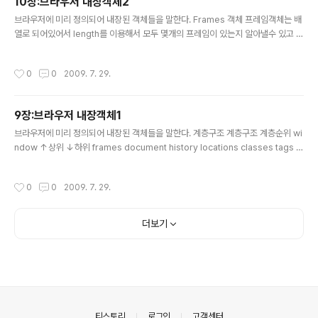
10장:브라우저 내장객체2
cation 객체 현재 열려진 윈도우의 URL 주소에 관한 정보를 제공하는 객체이다. fr
글 내용
ame으로 나누어져 ..
브라우저에 미리 정의되어 내장된 객체들을 말한다. Frames 객체 프레임객체는 배
열로 되어있어서 length를 이용해서 모두 몇개의 프레임이 있는지 알아낼수 있고 인
덱스를 이용하여 각 프레임의 정보에도 접근할수 있다. frames[0],frames[1],.....
프레임 객체는 윈도우 객체와 특성이나,메소드,이벤트 핸들러가 같기 때문에 윈도우
작성시간
0
0
2009. 7. 29.
객체를 참고하면 된다. Document 객체 브라우저 내장객체 중에 window객체 아
래에 위치하며 html문서의 body택안에 있는 내용들과 연관이 있다. document
객체의 특성 특성 의미 location 문서의 URL위치 title 문서의제목 layers 문서에
9장:브라우저 내장객체1
있는 레이어들의 배열 embeds 문서에 있는 플러그인들의 배열 applets 문서에
글 내용
있는 자..
브라우저에 미리 정의되어 내장된 객체들을 말한다. 계층구조 계층구조 계층순위 wi
ndow ↑상위 ↓하위 frames document history locations classes tags la
yers title anchors links forms pathname protocol port hostname ele
ments action method 예외)navigator(브라우저 정보) Window 객체 브라우
작성시간
0
0
2009. 7. 29.
저 내장객체 중에 최상위에 있는 객체로 window 하위에 있는 객체를 가리킬때 win
dow객체를 생략해도 된다. window 객체의 특성 특성 의미 toolbar 윈도우의 툴
바를 보여줄지의 여부 status(bar) 윈도우의 상태선을 보여줄지의 여부 ()←생략 s
더보기
crollbars 윈도우의 스크롤바를 보..
의안내
티스토리
로그인
고객센터