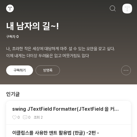
검색하기
티스토리
내 남자의 길~!
구독자
0
나, 초라한 작은 세상에 대담하게 마주 설 수 있는 오만을 갖고 싶다.
이제 내게는 더이상 두려움은 없고 머뭇거림도 없다
구독하기
방명록
신고하기 레이어
열기
인기글
swing JTextField Formatter(JTextField 을 커스
터마이징 ) 숫자만 입력가능하게
0
0
조회
2
이클립스를 사용한 앤트 활용법 (한글) -2편 -