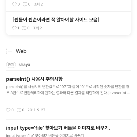
0
0
조회
2
[짠돌이 짠순이라면 꼭 알아야할 사이트 모음]
1
0
조회
2
Web
분류 전체보기
주요 글 목록
Ishaya
공지
parseInt() 사용시 주의사항
글 내용
parseInt()를 사용시에 변환값으로 "07"과 같이 "0"으로 시작된 숫자를 변환할 경
우 8진수로 변환처리하여 원하는 결과와 다른 결과를 리턴하게 된다. javascript 엔
진은 첫번째 스트링이 0x로 시작하면 16진수로, 0으로 시작하면 8진수로 가정하기
때문이다. parseInt함수의 syntax parseInt(string[, radix]) - string: 정수로
작성시간
0
0
2011. 9. 27.
바꿀 대상 문자열 - radix: 문자열을 바꿀때 사용할 기수(optional) - returns: 문
자열을 parsing한 정수값(10진수) 또는 NaN 10진수인 경우에는 반드시 두번째 매
개변수로 parseInt("07",10) 을 넣어줌으로서 명시적으로 10진수 변환 이런 소소
input type='file' 찾아보기 버튼을 이미지로 바꾸기.
한 실수로 인해 원인모를 버그로 고생하지 않길 바..
글 내용
input type='file' 찾아보기버튼을 이미지로 바꾸기