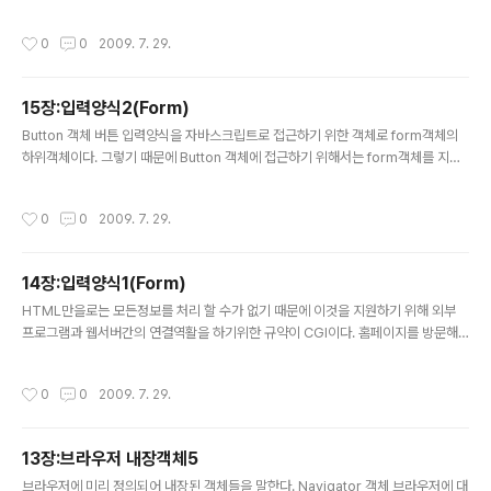
주어야 한다 Select 속성 속성 의미 name 리스트박스의 이름지정 size 리스트박
스에서 밖으로 보이는 목록의수 value 리스트 박스의 목록에 설정할 값 지정 selec
작성시간
0
0
2009. 7. 29.
ted 목록이 선택된 상태로 만든다. multiple 리스트 박스에서 하나이상 선택할 것인
지를 지정 Select 객체의 특성 특성 의미 name 리스트박스의 이름 length 리스트
박스에 포함되어 있는 목록의수 type type에 입력된값(select) selectedIndex
15장:입력양식2(Form)
리스트 박스에서 현재 선택된 목록의 인덱스 options 리스트박스에 포함된 목록 정
글 내용
보의 ..
Button 객체 버튼 입력양식을 자바스크립트로 접근하기 위한 객체로 form객체의
하위객체이다. 그렇기 때문에 Button 객체에 접근하기 위해서는 form객체를 지정
해 주어야 한다 Button 객체의 특성 특성 의미 name 버튼 입력양식의 이름 value
버튼 입력양식에 입력한 값 type type택에 입력된값(button) Button 객체의 메소
작성시간
0
0
2009. 7. 29.
드 메소드 의미 click() 버튼을 클릭시키는 메소드 Button 객체의 이벤트 핸들러 이
벤트 핸들러 의미 onClick 버튼을 클릭하는 순간 실행되는 이벤트 핸들러 onMous
eDown 마우스 버튼을 눌렀을때 실행되는 이벤트 핸들러 onMouseUp 마우스 버
14장:입력양식1(Form)
튼을 놓았을때 실행되는 이벤트 핸들러 Submit 객체 데이터 보내기 버튼 입력양식
글 내용
을 자바스크..
HTML만을로는 모든정보를 처리 할 수가 없기 때문에 이것을 지원하기 위해 외부
프로그램과 웹서버간의 연결역활을 하기위한 규약이 CGI이다. 홈페이지를 방문해
서 방명록이나 게시판에 글을 남기면 CGI 프로그램이 입력한 테이터들을 서버로 전
달한다. CGI를 사용하기 위해서 웹쪽 에서는 FORM태그를 사용 입력값을 서버에
작성시간
0
0
2009. 7. 29.
전달해주고 서버에서는 입력값을 받아서 CGI프로그램으로 넘겨주게 된다. 우리가
알아야 할것은 서버쪽이 아닌 클라이언트 즉 CGI를 사용할수 있는 입력부분인 FOR
M태그만 홈페이지에 구현해주면 된다. Form 객체 form택을 자바스크립트에서 접
13장:브라우저 내장객체5
근하기 위한 객체로 document객체 하위에 속한다. Form 객체의 특성 특성 의미 t
글 내용
arget 데이터를 서버로 보낸후 받아보는 결과를 어느 윈도..
브라우저에 미리 정의되어 내장된 객체들을 말한다. Navigator 객체 브라우저에 대