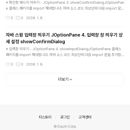
※ 확인창 메시지 띄우기 - JOptionPane 3. showConfirmDialogJOptionPan
e 클래스 패키지를 import 해야합니다. 자바 소스 코드 최상단에 다음 import 문을
추가합니다.import javax.swing.JOptionPane;※ showConfirmDialog 메소
작성시간
0
0
2008. 1. 8.
드 함수 형태- 리턴값(static int) : 사용자의 확인 버튼 선택값을 되돌려줍니다.CLO
SED_OPTION - 종료(X) 버튼으로 창을 닫은 경우. CANCEL / NO와 비슷하게 처
리해줘야합니다.YES_OPTION - 예(YES) 버튼 선택시 리턴값NO_OPTION - 아
자바 스윙 입력창 띄우기 JOptionPane 4. 입력창 창 띄우기 상
니오(NO) 버튼 선택시CANCEL_OPTION - 취소(CANCEL) 버튼 선택시OK_OP
세 설정 showConfirmDialog
TION - 확인(OK) 버튼 선택시-..
글 내용
※ 입력창 띄우기 - JOptionPane 4. showInputDialogJOptionPane 클래스
패키지를 import 해야합니다. 자바 소스 코드 최상단에 다음 import 문을 추가합니
다.import javax.swing.JOptionPane;※ showInputDialog 메소드 함수 형
작성시간
0
0
2008. 1. 8.
태- 리턴값(static String) : 사용자가 입력 질문란 텍스트필드(TextField)에 입력
한 값을 문자열(String Class)로 되돌려줍니다.- 메소드 함수 형태 종류showInpu
tDialog( Object message )showInputDialog( Object message, Object
더보기
initialSelectionValue)showInputDialog( Component parentCo..
의안내
티스토리
로그인
고객센터
© Daum Corp.