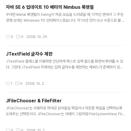
ent_shaped_windows/ The article describes a feature that allows cr
자바 SE 6 업데이트 10 베타의 Nimbus 룩앤필
eating applications with translucent and shaped windows. Cont..
글 내용
우아한 Metal 룩앤필의 Swing이 처음 모습을 드러냈을 때, 미적인 면에서 그 주된
경쟁 상대는 Windows 95 인터페이스였습니다. 약 10년 전의 GUI 수준으로 볼 때
Metal은 당시 일반적인 인터페이스에 비해 매력적이고 우아한 대안이었습니다. 자
바 SE 5에서 업데이트된 Ocean 테마는 Metal이 지금까지도 선택 받는 데 기여했
작성시간
0
0
2008. 10. 29.
으나, 이제는 플랫폼을 넘나드는 Swing의 외관을 전면적으로 개편해야 할 시점입니
다. Nimbus 룩앤필의 세계로 오십시오. Synth에 기반한 새롭고 현대적인 룩앤필의
Nimbus는 애플리케이션에 매우 세련된 느낌을 부여합니다. 또한 Nimbus는 정적
JTextField 글자수 제한
비트맵이 아니라, 온전히 Java 2D 벡터 그래픽을 이용해서 만들어졌기 때문에 크기
글 내용
가 매우 작고(불과 5..
JTextField 클래스를 이용하면 간단하게 텍스트 입력 필드를 화면에 뿌려줄 수 있
다. 그런데 JTextField 자체에는 입력 글자수를 제한하는 메써드가 존재하지 않는
다. 즉, 10자 까지만 입력하게 하고 싶어도 기본 API로는 구현이 불가능하다. 입력
할 글자수를 제한하려면 다음과 같이 PlainDocument 클래스를 상속받은 클래스
작성시간
1
0
2008. 10. 2.
를 정의하여 구현할 수 있다. public class JTextFieldLimit extends PlainDo
cument { private int limit; // 제한할 길이 public JTextFieldLimit(int limit)
// 생성자 : 제한할 길이를 인자로 받음 { super(); this.limit = limit; } // 텍스트 필
JFileChooser & FileFilter
드를 채우는 메..
글 내용
JFileChooser는 사용자로 하여금 읽어들일 파일이나 저장할 파일을 선택하도록
도와주는 선택창이다. JFileChooser는 아래의 그림처럼 FileSystemView, File
View, FIleFileter 그리고 Accessory등과 같은 복합적인 구조로 되어 있다.(아래
의 그림에서는 Accessory는 보이지 않음) 파일을 선택하기 위해서 사용되는 대표
작성시간
0
0
2008. 10. 2.