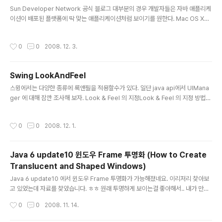
글 내용
Sun Developer Network 공식 블로그 대부분의 경우 개발자들은 자바 애플리케
이션이 배포된 플랫폼에 딱 맞는 애플리케이션처럼 보이기를 원한다. Mac OS X와
같은 몇몇 플랫폼에서는 적절한 룩앤필이 디폴트값으로 정해지는 반면에 윈도우와
같은 플랫폼은 특정 룩앤필(look and feel)을 설정하기 위해서 다음과 같은 호출이
작성시간
0
0
2008. 12. 3.
필요하다. UIManager.setLookAndFeel( UIManager.getSystemLookAnd
FeelClassName()); 이번 테크팁에서는 탑재된 룩앤필을 플랫폼에 맞도록 결정하
게 될 것이다. 새로이 이용 가능한 GTK+ 룩앤필을 추가하고, 라디오 버튼을 클릭해
Swing LookAndFeel
서 룩앤필을 바꿀 수 있는 애플리케이션을 만들게 될 것이다. 마지막으로, 애플리케
글 내용
이션에 사용자의..
스윙에서는 다양한 종류에 룩앤필을 적용할수가 있다. 일단 java api에서 UIMana
ger 에 대해 잠깐 조사해 보자. Look & Feel 의 지정Look & Feel 의 지정 방법은
2 서로 통과합니다. 1 개(살)은 Look & Feel 의 클래스의 완전 지정의 이름을 지정
하는 방법, 이제(벌써) 1 개(살)은 LookAndFeel 의 인스턴스를 작성해,setLook
작성시간
0
0
2008. 12. 1.
AndFeel 에 건네주는 방법입니다. 다음에, 시스템의 Look & Feel 를 Look & Fe
el 로서 설정하는 예를 나타냅니다. UIManager.setLookAndFeel(UIManager.
getSystemLookAndFeelClassName()); 다음에, 클래스명을 지정해 Look &
Java 6 update10 윈도우 Frame 투명화 (How to Create
Feel 를 설정하는 예를 나타냅니다..
Translucent and Shaped Windows)
글 내용
Java 6 update10 에서 윈도우 Frame 투명화가 가능해졌네요. 이리저리 찾아보
고 있었는데 자료를 찾았습니다. ㅎㅎ 원래 투명하게 보이는걸 좋아해서.. 내가 만든
플램도 넣고 싶었는데.. Java 라서 안되는구나.. 했는데 드디어 지원한다니 ㅋㅋ 영
작성시간
0
0
2008. 11. 14.
문 자료입니다.. 즐프 하시길..^^ How to Create Translucent and Shaped Wi
ndows http://java.sun.com/developer/technicalArticles/GUI/transluc