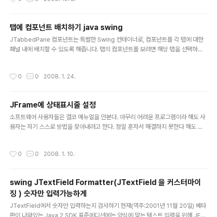
적인 메소드는 showOpenDialog(), 와 showSaveDialog()를 사용한다. 창이
열리고 "열기"버튼이나 "저장"버튼을 클릭하게되면 APPROVE_OPTION이 반환
되고, 취소 버튼을 클릭하게 되면 CANCEL_OPTION 이 반환된다. 선택한 파일에
탭에 컴포넌트 배치하기 java swing
대한 정보는 getSelectedFile()메소드를 사용하므로 알 수 있다. [..
글 내용
JTabbedPane 컴포넌트는 특별한 Swing 컨테이너로, 컴포넌트를 각 탭에 대한
패널 내에 배치할 수 있도록 해줍니다. 탭의 컴포넌트를 보려면 해당 탭을 선택하십
시오. 기술적으로 표현하자면, 하나의 컴포넌트는 각각의 탭과 연관됩니다. 그리고
그 컴포넌트는 다른 컴포넌트들을 포함하는 패널인 경우가 일반적입니다. 탭마다 설
작성시간
0
0
2008. 1. 24.
정할 수 있는 제목 글자와 아이콘으로 각각의 탭을 식별합니다. JTabbedPane 컴
포넌트에 대한 첫 번째 Core Java Technologies Tech Tip은 2001년 7월에
간단한 소개 팁과 함께 발행되었습니다. 탭 위에 컴포넌트를 사용할 수 있도록 지원
JFrame에 상태표시줄 설정
하는 JTabbedPane의 방법은 다음과 같습니다. public void setTabCompon
글 내용
entAt(int in..
소프트웨어 사용자들은 결코 메뉴얼을 안본다. 아무리 어려운 프로그램이라 해도 사
용자는 자기 스스로 방법을 찾아내려고 한다. 정말 혼자서 해결하지 못한다 해도 다
른 사람에게 물어볼지언정 메뉴얼은 안본다. 따라서 개발자는 프로그램을 사용하기
쉽고 직관적으로 이용할 수 있도록 만들어야 한다. 결코 메뉴얼을 보지 않는 사용자
작성시간
0
0
2008. 1. 10.
들에게 어떻게 프로그램을 이해시키고 도움을 줄 수 있을지, 몇가지 방법을 알아보
자. 사용자 가이드하기 가장 자주 쓰이는 방법은 각 인터페이스에 간단한 힌트나 길
잡이 문구를 넣는 것이다. 스윙(Swing) 프레임워크는 툴팁 형태로 이러한 기능을 적
swing JTextField Formatter(JTextField 을 커스터마이
용시키도록 해준다. setToolTipText 메소드를 호출함으로써 어떤 스윙 컴포넌트
징 ) 숫자만 입력가능하게
에 대해서도 툴팁을 설정할 수 있다. 툴팁이 설정되면 마우스가 ..
글 내용
JTextField에서 숫자만 입력하는지 검사하기 현재(역주:2001년 11월 20일) 베타
판이 나와있는 Java 2 SDK 표준에디션에는 양식에 맞는 텍스트 입력을 위해 JFor