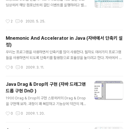
딩상에서 해당 컴포넌트에 걸린 이벤트를 실행하려고 별짓
을 다 했다. ㅡㅡ; 그냥 이벤트 내에 들어가는 코딩을 메소
드로 만들어 메소드를 호출하기도.. 이건 아니다 싶어 이벤
작성시간
2
0
2020. 5. 25.
트 생성하여 해당 리스너를 참조하여 testListener.actio
nPerformed(new ActionEvent(jBtntest,ActionEv
ent.ACTION_PERFORMED, "openEvent")); 이렇게
Mnemonic And Accelerator in Java (자바에서 단축키 설
해서 사용했다.. 대충 이렇게 하는게 낫나 싶어서 .. 므튼 이
정)
리저리 찾다보니 관련 자료를 찾았다. 원문: http://mindp
글 내용
rod.com/jgloss/event11.html#SYNTHETICEVEN
우리는 프로그램을 사용하면서 단축키를 많이 사용한다. 필자도 여러가지 프로그램
TS 참조: http://www.codeguru.com/java/..
들을 사용하면서 되도록 단축키를 활용함으로 효율성을 높이려고 한다. 자바에서 스
윙으로 프로그램을 만들면서 Mnemonic 과 Accelerator 에 대해 알 필요가 있었
작성시간
0
0
2009. 3. 11.
다. Mnemonic 과 Accelerator 을 어느 경우에 사용해야 하는지 정리도 할겸 작
성해 본다. 일반적으로 메뉴를 선택할 때는 ALT + 문자 조합을 사용한다. 그리고 메
뉴 내에 있는 아이템을 선택할때의 단축키 조합은 어떻게 될것인가? 메뉴를 선택할
Java Drag & Drop의 구현 (자바 드래그앤
때는 setMnemonic() 메소드를 이용하여 선택하게 할수 있다. jMenuBar = new
드롭 구현 DnD )
JMenuBar(); jMenu = new JMenu("File"); jMenu.setMnemonic(KeyEv..
글 내용
1900 Drag & Drop의 구현 스윙에서의 Drag & Drop
을 구현해 보자. 과정이 꽤 복잡하고 기능상에 약간의 제약
은 있으나 한번 구현해 볼 만한 예제라고 생각을 한다. 소스
작성시간
0
0
2009. 1. 20.
코드는 자바소프트에서 발췌했음을 알아두길 바란다. 중간
중간에 풍선도움말을 두겠으니 단풍잎에 마우스를 갖다대
면 도움말이 뜨니 참고하길 바란다. Drag & Drop step