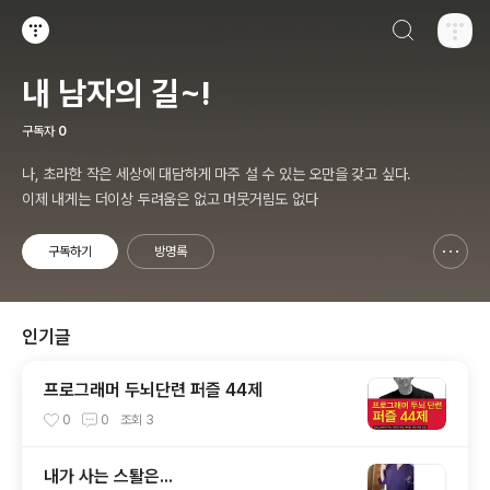
검색하기
티스토리
내 남자의 길~!
구독자
0
나, 초라한 작은 세상에 대담하게 마주 설 수 있는 오만을 갖고 싶다.
이제 내게는 더이상 두려움은 없고 머뭇거림도 없다
구독하기
방명록
신고하기 레이어
열기
인기글
프로그래머 두뇌단련 퍼즐 44제
0
0
조회
3
내가 사는 스퇄은...