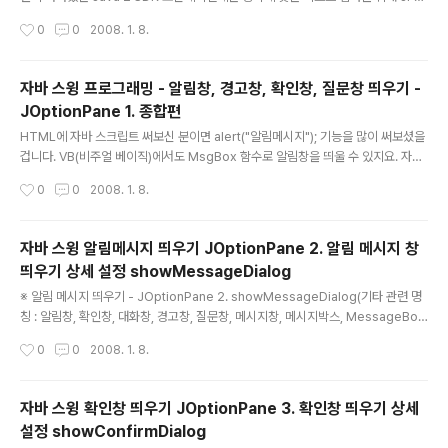
mattedTextField 라는 컴포넌트가 추가되었다. 이 컴포넌트는 텍스트 필드에 입
작성시간
0
0
2008. 1. 8.
력된 것을 검사할 수 있다. 그러나 지금 당장 그것이 필요한데 정식판이 나올 때까지
기다릴 수 없다면 어쩌겠나? 텍스트 필드에 입력된 것을 검사할 수 있는 적어도 세가
지의 다른 방법이 있다. 그 세가지는 키를 누르는 수준에서, 포커스 수준에서 그리고
자바 스윙 프로그래밍 - 알림창, 경고창, 확인창, 질문창 띄우기 -
데이터 모델 수준에서 검사할 수 있다. 이 팁은 숫자 입력만 받아들이는 텍스트 필드
JOptionPane 1. 종합편
를 만들기 위해 이 기술들을 어떻게 사용하는 지를 보여줄 것이다. AWT의 TextFie
글 내용
ld에도 있는 것처럼, 스..
HTML에 자바 스크립트 써보신 분이면 alert("알림메시지"); 기능을 많이 써보셨을
겁니다. VB(비주얼 베이직)에서도 MsgBox 함수로 알림창을 띄울 수 있지요. 자바
라고 없겠습니까, 당연히 알림창 기능 있습니다.그런데 저는 알림창을 띄울 수 있는
작성시간
0
0
2008. 1. 8.
클래스가 뭔지 몰라서 한참동안 직접 JDialog로 알림창 비슷한 걸 만들어서 사용했
답니다. 왠지 억울한 기분이 들더군요.※ 자바 스윙(Java Swing, AWT 등)에서 알
림창 띄우기- JOptionPane 1. 종합편(기타 관련 명칭 : 알림창, 확인창, 대화창, 경
자바 스윙 알림메시지 띄우기 JOptionPane 2. 알림 메시지 창
고창, 질문창, 메시지창, 메시지박스, MessageBox, MsgBox, Alert창, Confir
띄우기 상세 설정 showMessageDialog
m Dialog, Message Dialog 등...)JOptionPane 클래스 ..
글 내용
※ 알림 메시지 띄우기 - JOptionPane 2. showMessageDialog(기타 관련 명
칭 : 알림창, 확인창, 대화창, 경고창, 질문창, 메시지창, 메시지박스, MessageBox,
MsgBox, Alert창, Confirm Dialog, Message Dialog 등...)메시지 다이얼로
작성시간
0
0
2008. 1. 8.
그는 리턴값이 없습니다(void 형). 역시 JOptionPane 클래스 패키지를 import
해야합니다. 자바 소스 코드 최상단에 다음 import 문을 추가합니다.import java
x.swing.JOptionPane;※ showMessageDialog 메소드 함수 형태- 리턴 함수
자바 스윙 확인창 띄우기 JOptionPane 3. 확인창 띄우기 상세
타입 : public static void (되돌려 주는 값이 없습니다)showMessageDialog(
설정 showConfirmDialog
Component..
글 내용