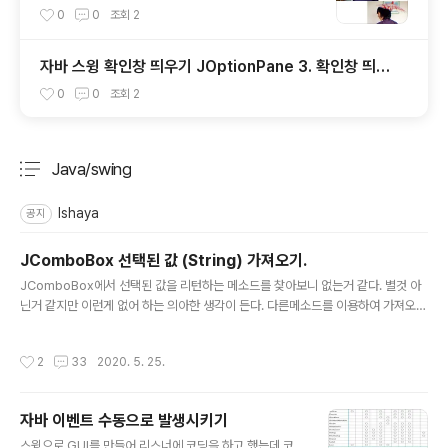
0
0
조회
2
자바 스윙 확인창 띄우기 JOptionPane 3. 확인창 띄우
기 상세 설정 showConfirmDialog
0
0
조회
2
Java/swing
분류 전체보기
주요 글 목록
Ishaya
공지
JComboBox 선택된 값 (String) 가져오기.
글 내용
JComboBox에서 선택된 값을 리턴하는 메소드를 찾아보니 없는거 같다. 별것 아
닌거 같지만 이런게 없어 하는 의아한 생각이 든다. 다른메소드를 이용하여 가져오는
게 가능하니 만들지 않았을 수도 있지만 이러한 경우는 많이 사용하기 때문에 있는것
이 당연하지 않나 하는 의문이 든다. 므튼 메소드가 없기 때문에(내가 찾지 못했을 수
작성시간
2
33
2020. 5. 25.
도?) 방법을 정리해보자. 나중에 까먹고 그 메소드를 찾기위해 API를 또 찾기 때문에
(있을텐데 ?? 하면서 ) jcombo.getSelectedItem().toString() jcombo.getIt
emAt(jcombo.getSelectedIndex()).toString()
자바 이벤트 수동으로 발생시키기
글 내용
스윙으로 GUI를 만들어 리스너에 코딩을 하고 했는데 코