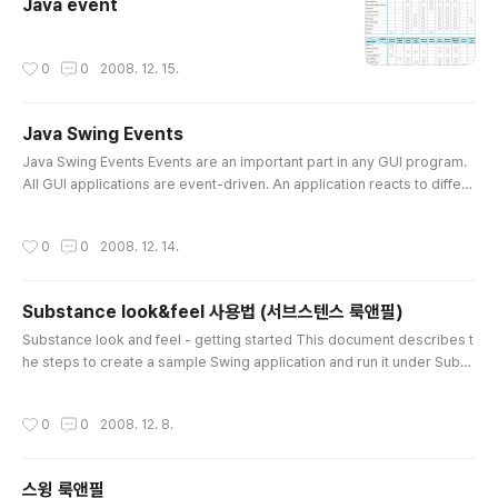
Java event
Drag & Drop 을 구현하는 것은 비교적 쉽다. 그렇지만
가장 난해한 것은 모든 과정에 대해서 이해하는 것이다. 다
음의 순서를 먼저 익혀두길 바란다. [ DnD Source Dow
작성시간
0
0
2008. 12. 15.
nload] 1. Drag source 에 대한 참조를 가진다. - Drag
Source.getDefaultSource() 나 new DragSource()
를 통해서. 2..
Java Swing Events
글 내용
Java Swing Events Events are an important part in any GUI program.
All GUI applications are event-driven. An application reacts to differe
nt event types which are generated during it's life. Events are genera
ted mainly by the user of an application. But they can be generated b
작성시간
0
0
2008. 12. 14.
y other means as well. e.g. internet connection, window manager, tim
er. In the event model, there are three participants:..
Substance look&feel 사용법 (서브스텐스 룩앤필)
글 내용
Substance look and feel - getting started This document describes t
he steps to create a sample Swing application and run it under Subst
ance look and feel. Since Substance requires JDK 6.0 or higher, if yo
u don't have such an installation on your machine, you need to downl
작성시간
0
0
2008. 12. 8.
oad it from this site and install it. The command-prompt examples be
low assume that java executable is in the path. This execu..
스윙 룩앤필