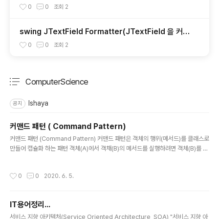
0
0
조회
2
swing JTextField Formatter(JTextField 을 커스
터마이징 ) 숫자만 입력가능하게
0
0
조회
2
ComputerScience
분류 전체보기
주요 글 목록
Ishaya
공지
커맨드 패턴 ( Command Pattern)
글 내용
커맨드 패턴 (Command Pattern) 커맨드 패턴은 객체의 행위(메서드)를 클래스로
만들어 캡슐화 하는 패턴 객체(A)에서 객채(B)의 메서드를 실행하려면 객체(B)를 참
조함으로 의존성이 발생 이를 커맨드 패턴을 적용하여 제거할 수 있음. 의존성이 제
거 되므로 기능에 대한 변경이 일어날시 기능에 대한 클래스만 정의하면 되므로 확장
작성시간
0
0
2020. 6. 5.
성이 유연해 짐. 커맨드 패턴에는 명령(command), 수신자(receiver), 발동자(inv
oker), 클라이언트(client) 네게의 요소로 이루어짐 package com.pmguda.de
sign.command; /** * Command 역활 * 실행될 기능에 대한 인터페이스 * 실
IT용어정리...
행될 기능을 execute 메서드로 선언 */ public interface Comm..
글 내용
서비스 지향 아키텍처(Service Oriented Architecture, SOA) "서비스 지향 아