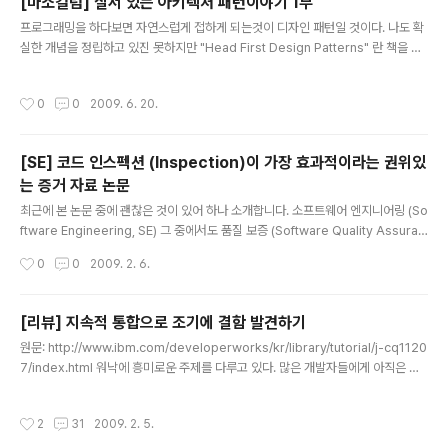
[마소컬럼] 질서 있는 아키텍처 패턴이야기 1부
교재의 연습 문제나 자신이 잘 알고 있는 문제를 풀어보는 것으로 시작한다. 처음엔
글 내용
대부분의 기본 키워드의 동작이나 확장 함수에 익숙하지 않아..
프로그래밍을 하다보면 자연스럽게 접하게 되는것이 디자인 패턴일 것이다. 나도 확
실한 개념을 정립하고 있진 못하지만 "Head First Design Patterns" 란 책을 통
해 접하고 있다. 조금씩 패턴에 대해 알아가면서 아하! 하고 무릎을 탁치기도 하고 패
턴을 적용해 보고 싶은 맘도 든다. 그리고 자바 API를 보면서 무슨 패턴을 적용한거
작성시간
0
0
2009. 6. 20.
군 하고 알게 되기도 하고 흥미롭다. 마소컬럼중에 아키텍처 패턴이야기가 있어서 퍼
오게 되었다.^^ 패턴을 대하기 이전의 마음가짐 - 유연성, 확장성 많은 이들과 패턴
을 주제로 얘기하다 보면, 패턴에 대한 잘못된 관점을 가진 경우를 종종 보게 된다. 패
[SE] 코드 인스펙션 (Inspection)이 가장 효과적이라는 권위있
턴을 통해 비약적인 성능 향상이나 생산성 증대가 이뤄질 거라 생각하는 사람도 있고
는 증거 자료 논문
심지어 ‘Silver Bullet(..
글 내용
최근에 본 논문 중에 괜찮은 것이 있어 하나 소개합니다. 소프트웨어 엔지니어링 (So
ftware Engineering, SE) 그 중에서도 품질 보증 (Software Quality Assuran
ce, SQA) 분야에서 아래와 같은 이론은 누구나 알고 있는 자명한 사실일 것입니다.
작성시간
0
0
2009. 2. 6.
결함을 늦게 발견할 수록 결함을 수정하는 비용은 증가한다. 즉, 소프트웨어 결함은
조기에 발견할 수록 비용을 절감할 수 있다. 그런 결함 발생 예방 활동 중 대표적인 것
이 코드 인스펙션 (Inspection)과 리뷰 (Review)활동이라고 할 수 있을 것이다. 그
[리뷰] 지속적 통합으로 조기에 결함 발견하기
런데 만약 당신의 상관이나 조직 구성원 중 누군가가 코드 리뷰를 해보지도 않고서
글 내용
원문: http://www.ibm.com/developerworks/kr/library/tutorial/j-cq1120
또는 형식적으로 어설프게 해보고 "코드 인스펙션하면 얼마나 효과적인데? 코드 짜
7/index.html 워낙에 흥미로운 주제를 다루고 있다. 많은 개발자들에게 아직은 생
고 테..
소할 Continuous Integration을 다룬 글이다. 여러가지 개발 도구들을 써보는 것
을 좋아 하다 보니 여기저기 돌아다니다가 괜찮거나 필요하다 생각되는 것들을 설치
작성시간
2
31
2009. 2. 5.
해서 사용해 보는 편이다. 그러다가 편하고 괜찮은 유틸이 있으면 다른 분들에게도
제안하여 같이 사용하기도 한다. 특히 자바쪽이 주력이라 이클립스 플러그인쪽을 많