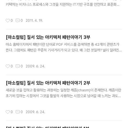
키텍처는 비지니스 프로세스와 그것을 지원하는 IT기반 구조를 안전하고 표준화된
컴포넌트-서비스로 통합하기 위한 프레임워크이며, 이들 서비스는 변화하는 비지니
스 우선순위를 해결하기 위해 재사용하고 결합된다." -Service-Oriented Archit
작성시간
0
0
2011. 4. 19.
ecture Compass(2006, Norbert Bieberstein 외, IBM press)- 위키: htt
p://ko.wikipedia.org/wiki/%EC%84%9C%EB%B9%84%EC%8A%A4
_%EC%A7%80%ED%96%A5_%EC%95%84%ED%82%A4%ED%85%
[마소컬럼] 질서 있는 아키텍처 패턴이야기 3부
8D%EC%B2%98 이해자료: http://blog.naver.com/..
글 내용
마소 홈페이지에서 패턴이란 단어로 PDF 서비스를 검색하면 총 42개의 콘텐츠가
뜬다. 그럼에도 패턴은 꾸준히 기사거리가 되고 있다. 왜 그런 것일까? 널리 알려진
것처럼 철학에서 수학이 분리되었고, 수학은 다시 과학으로 나누어졌다. 이처럼 많은
사람들이 관심을 가지고 참여하는 학문들은 진화할수록 세분화된다. 패턴 역시 199
작성시간
0
0
2009. 6. 24.
5년 GoF가 『Design Patterns: Elements of Reusable Object-Oriented
Software』란 책을 내면서 널리 알려지기 시작했다. 그 이후 세분화되어 분석영역
의 패턴(Analysis Pattern), 구현 패턴(Implement Pattern), 테스트 유닛 패턴
[마소컬럼] 질서 있는 아키텍처 패턴이야기 2부
(Test Unit Patterns) 등 각각의 도메인 특화된 패턴들이 계속해서 나..
글 내용
새로운 것을 접하고 활용하는 과정에는 일정한 캐즘(chasm)이 존재한다. 캐즘이란
초기에 접하는 시점에서 그것을 활발히 사용하는 시점으로 넘어갈 때 느끼는 과도기
적 현상을 설명한 마케팅 용어로, 흔히 일정하게 진행이 정체되거나 진행이 후퇴되는
것처럼 느껴지는 진행 단절 현상으로 나타난다. 프로그래머는 새로운 언어를 학습하
작성시간
0
0
2009. 6. 24.
는 과정과 새로운 프레임워크를 배우는 것 사이에서 비슷하지만 다른 캐즘을 느끼고,
그로 인한 스트레스를 받는다. 언어를 학습할 때는 대부분 몇 개의 기본적인 키워드
와 확장 라이브러리, 컴파일러 및 코드 작성 환경에 대해 적응한 후 학습하고 있는 주