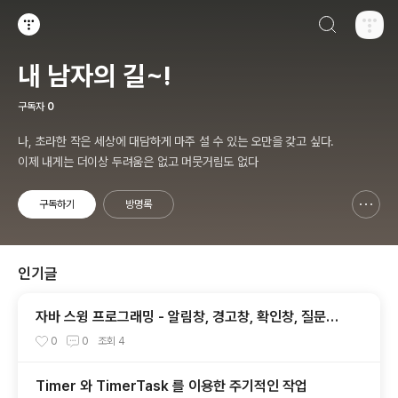
검색하기
티스토리
내 남자의 길~!
구독자
0
나, 초라한 작은 세상에 대담하게 마주 설 수 있는 오만을 갖고 싶다.
이제 내게는 더이상 두려움은 없고 머뭇거림도 없다
구독하기
방명록
신고하기 레이어
열기
인기글
자바 스윙 프로그래밍 - 알림창, 경고창, 확인창, 질문창
띄우기 - JOptionPane 1. 종합편
0
0
조회
4
Timer 와 TimerTask 를 이용한 주기적인 작업