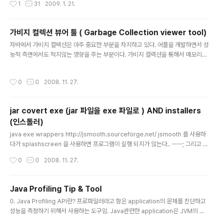
1
31
2009. 1. 21.
ual — A tool for adding type qualifiers in C FindBugs — an open-sour
ce static bytecode analyzer for Java (based on Jakarta BCEL). Flawfi
nder — open source programming tool that examines C or C++ sour
가비지 컬렉션 뷰어 툴 ( Garbage Collection viewer tool)
ce cod..
글 내용
자바에서 가비지 컬렉션은 아주 중요한 부분을 차지하고 있다. 어플을 개발하면서 성
능적 측면에서도 적지않는 영향을 주는 부분이다. 가비지 컬력션을 통해서 메모리의
상태를 모니터링하는 툴들이다. 1. 다운 사이트 http://java.sun.com/performan
ce/jvmstat/ - Sun의 jvmstat. http://docs.hp.com/en/5991-6757/ch03s
작성시간
0
0
2008. 11. 27.
04.html - HP용 GC Viewer. http://java.sun.com/developer/technicalAr
ticles/Programming/GCPortal/ - GC관련 아티클 및 툴. http://shark.ucsf.e
du/gc/viewer/index.html http://www.javaperformancetuning...
jar covert exe (jar 파일을 exe 파일로 ) AND installers
(인스톨러)
글 내용
java exe wrappers http://jsmooth.sourceforge.net/ jsmooth 를 사용하
다가 splashscreen 을 사용하면 프로그램이 실행 되지가 않는다.. ㅡㅡ; 그리고 해
당 아이콘(ico 아님) 가 같이 있지 않음 아이콘이 안보이는 단점 http://jstart32.so
작성시간
0
0
2008. 11. 27.
urceforge.net/ http://www.sauronsoftware.it/projects/kickstart/index.
php 별다른 설정없이 exe 파일이 생성된다. 그냥 java -jar 를 이용한 그냥 심볼릭
파일 생성한다고 생각하면 될듯하다. 하지만 아이콘(ico)로 생성되기 때문에 별도의
Java Profiling Tip & Tool
이미지 파일이 필요 없는 장점. java installers http://nsis.sourceforge.n..
글 내용
0. Java Profiling API란? 프로파일러라고 함은 application의 문제를 진단하고
성능을 측정하기 위해서 사용하는 도구임. Java관련한 application은 JVM의 정