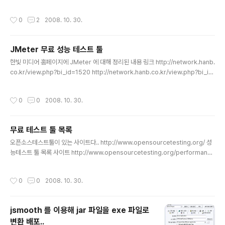
보를 가져와야 하는데 이를 위해서 자바에서 제공하는 API이다. JVMPI for Java
1.3, 1.4 - 클래식 자바 가상머신에서 잘 동작하도록 설계되어 있음 - 이벤트 기반 모
작성시간
0
2
2008. 10. 30.
델 방식 - Sun에서 실험적이라는 표현을 사용하기도 하고 Java 1.6에서부터는 사
용하고 있지 않음 - 이번 application에서는 Java 1.6이라 이 방식을 활용한 tool
에 대한 조사는 하지 않음 JVMTI for Java 1.5 이상 - ByteCode Instrumentat
JMeter 무료 성능 테스트 툴
ion(BCI)라는 방법을 통하여 사용함 - 모..
글 내용
한빛 미디어 홈페이지에 JMeter 에 대해 정리된 내용 링크 http://network.hanb.
co.kr/view.php?bi_id=1520 http://network.hanb.co.kr/view.php?bi_id
=1521 http://network.hanb.co.kr/view.php?bi_id=1522
작성시간
0
0
2008. 10. 30.
무료 테스트 툴 목록
글 내용
오픈소스테스트툴이 있는 사이트다.. http://www.opensourcetesting.org/ 성
능테스트 툴 목록 사이트 http://www.opensourcetesting.org/performanc
e.php
작성시간
0
0
2008. 10. 30.
jsmooth 를 이용해 jar 파일을 exe 파일로
변환 배포..