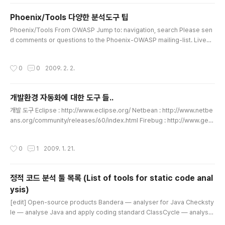
이 활용하는데 그와 연관된 것들도 연동하여 사용한다. 버전관리는 CVS를 통해 하
Phoenix/Tools 다양한 분석도구 팁
고 있고 빌드는 ANT 그리고 프로파일링툴은 TPTP , 최근에 맘에 드는것을 찾았는
글 내용
데 Sta..
Phoenix/Tools From OWASP Jump to: navigation, search Please sen
d comments or questions to the Phoenix-OWASP mailing-list. LiveC
Ds Monday, January 29, 2007 4:02 PM 828569600 AOC_Labrat-ALP
HA-0010.iso - http://www.packetfocus.com/hackos/ DVL (Damn Vuln
작성시간
0
0
2009. 2. 2.
erable Linux) - http://www.damnvulnerablelinux.org/ Test sites / testi
ng grounds SPI Dynamics (live) - http://zero.webappsecurity.com/ C
enzic (live)..
개발환경 자동화에 대한 도구 들..
글 내용
개발 도구 Eclipse : http://www.eclipse.org/ Netbean : http://www.netbe
ans.org/community/releases/60/index.html Firebug : http://www.getfi
rebug.com/ 소스코드 관리 CVS : http://www.cvshome.org Subversion :
http://subversion.tigris.org MS Visual SourceSafe BitKeeper : http://w
작성시간
0
1
2009. 1. 21.
ww.bitkeeper.com ClearCase : http://www-306.ibm.com/software/a
wdtools/clearcase/ 빌드 스크립트 도구 make : http://source.redhat.com/
cygwin Aut..
정적 코드 분석 툴 목록 (List of tools for static code anal
ysis)
글 내용
[edit] Open-source products Bandera — analyser for Java Checksty
le — analyse Java and apply coding standard ClassCycle — analyse
Java class cycles and class and package dependencies (Layers) CQ
작성시간