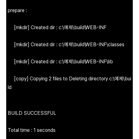
prepare :
[mkdir] Created dir : c:\예제\build\WEB-INF
[mkdir] Created dir : c:\예제\build\WEB-INF\classes
[mkdir] Created dir : c:\예제\build\WEB-INF\lib
[copy] Copying 2 files to Deleting directory c:\예제\bui
ld
BUILD SUCCESSFUL
Total time : 1 seconds