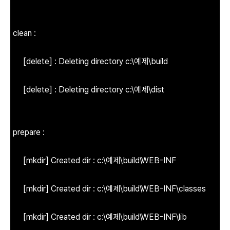
clean :
[delete] : Deleting directory c:\예제\build
[delete] : Deleting directory c:\예제\dist
prepare :
[mkdir] Created dir : c:\예제\build\WEB-INF
[mkdir] Created dir : c:\예제\build\WEB-INF\classes
[mkdir] Created dir : c:\예제\build\WEB-INF\lib