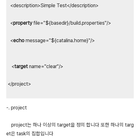
<description>Simple Test</description>
<
property
file="${basedir}/build.properties"/>
<
echo
message="${catalina.home}"/>
<
target
name="clear"/>
</project>
-. project
project는 하나 이상의 target을 정의 합니다 또한 하나의 targ
et은 task의 집합입니다