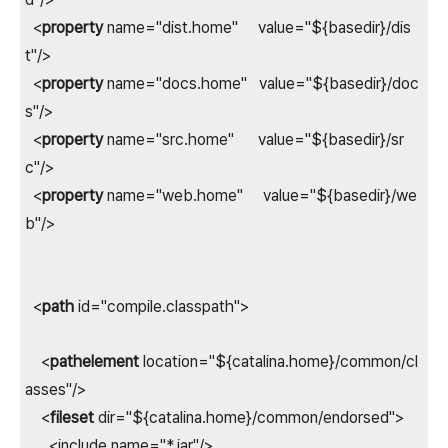
<
property
name="dist.home" value="${basedir}/dis
t"/>
<
property
name="docs.home" value="${basedir}/doc
s"/>
<
property
name="src.home" value="${basedir}/sr
c"/>
<
property
name="web.home" value="${basedir}/we
b"/>
<
path
id="compile.classpath">
<
pathelement
location="${catalina.home}/common/cl
asses"/>
<
fileset
dir="${catalina.home}/common/endorsed">
<include name="*.jar"/>