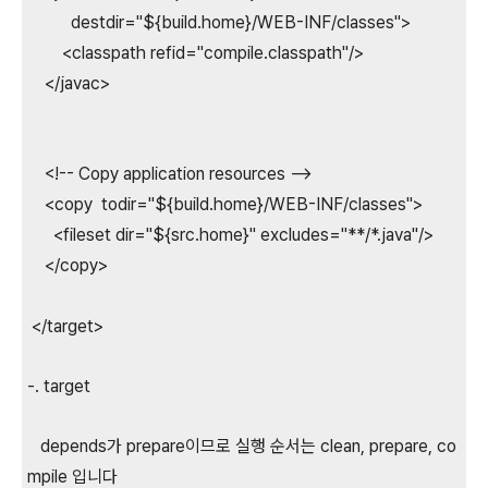
destdir="${build.home}/WEB-INF/classes">
<classpath refid="compile.classpath"/>
</javac>
<!-- Copy application resources -->
<copy todir="${build.home}/WEB-INF/classes">
<fileset dir="${src.home}" excludes="**/*.java"/>
</copy>
</target>
-. target
depends가 prepare이므로 실행 순서는 clean, prepare, co
mpile 입니다