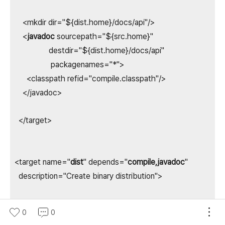
<mkdir dir="${dist.home}/docs/api"/>
<
javadoc
sourcepath="${src.home}"
destdir="${dist.home}/docs/api"
packagenames="*">
<classpath refid="compile.classpath"/>
</javadoc>
</target>
<target name="
dist
" depends="
compile,javadoc
"
description="Create binary distribution">
<mkdir dir="${dist.home}/docs"/>
0
0