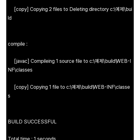
[copy] Copying 2 files to Deleting directory c:\예제\bui
ld
compile :
[javac] Compileing 1 source file to c:\예제\build\WEB-I
NF\classes
[copy] Copying 1 file to c:\예제\build\WEB-INF\classe
s
BUILD SUCCESSFUL
Total time : 1 seconds