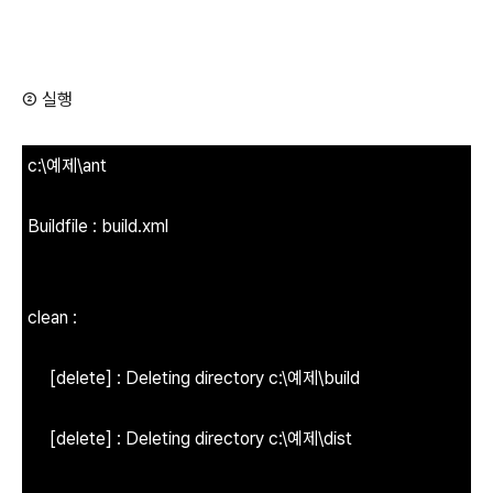
② 실행
c:\예제\ant
Buildfile : build.xml
clean :
[delete] : Deleting directory c:\예제\build
[delete] : Deleting directory c:\예제\dist