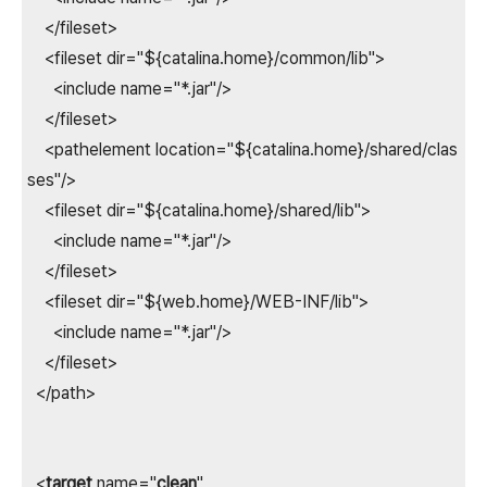
</fileset>
<fileset dir="${catalina.home}/common/lib">
<include name="*.jar"/>
</fileset>
<pathelement location="${catalina.home}/shared/clas
ses"/>
<fileset dir="${catalina.home}/shared/lib">
<include name="*.jar"/>
</fileset>
<fileset dir="${web.home}/WEB-INF/lib">
<include name="*.jar"/>
</fileset>
</path>
<
target
name="
clean
"