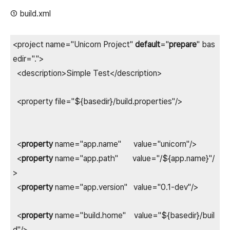
① build.xml
<project name="Unicorn Project"
default
="
prepare
" bas
edir=".">
<description>Simple Test</description>
<property file="${basedir}/build.properties"/>
<
property
name="app.name" value="unicorn"/>
<
property
name="app.path" value="/${app.name}"/
>
<
property
name="app.version" value="0.1-dev"/>
<
property
name="build.home" value="${basedir}/buil
d"/>