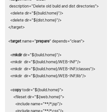
description="Delete old build and dist directories">
<delete dir="${build.home}"/>
<delete dir="${dist.home}"/>
</target>
<
target
name="
prepare
" depends="clean">
<
mkdir
dir="${build.home}"/>
<mkdir dir="${build.home}/WEB-INF"/>
<mkdir dir="${build.home}/WEB-INF/classes"/>
<mkdir dir="${build.home}/WEB-INF/lib"/>
<
copy
todir="${build.home}">
<fileset dir="${web.home}">
<include name="**/*.jsp"/>
<include name="**/*.css"/>