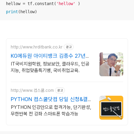
hellow = tf.constant(
'hellow'
print
(hellow)
http://www.hrditbank.co.kr
광고
KG에듀원 아이티뱅크 김종수 27년경
력전문가 IT취업상담
IT국비지원학원, 정보보안, 클라우드, 인공
지능, 취업맞춤특기병, 국비취업교육.
http://www.컴스쿨.com
광고
PYTHON 컴스쿨닷컴 당일 신청&결제
시 기프티콘!
PYTHON 인강만으로 합격가능, 단기완성,
무한반복 전 강좌 스마트폰 학습가능
로그 정보