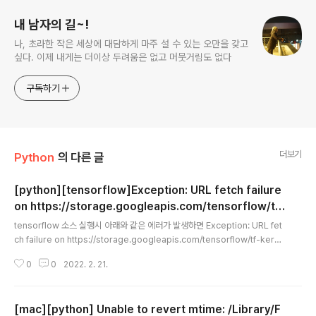
내 남자의 길~!
나, 초라한 작은 세상에 대담하게 마주 설 수 있는 오만을 갖고
싶다. 이제 내게는 더이상 두려움은 없고 머뭇거림도 없다
구독하기
더보기
Python
의 다른 글
[python][tensorflow]Exception: URL fetch failure
on https://storage.googleapis.com/tensorflow/tf-
글 내용
keras-datasets/mnist.npz: None -- [SSL: CERTIFIC
tensorflow 소스 실행시 아래와 같은 에러가 발생하면 Exception: URL fet
ATE_VERIFY_FAILED] certificate verify failed: una
ch failure on https://storage.googleapis.com/tensorflow/tf-keras
ble to get local issuer certificate (_ssl.c:1045)
-datasets/mnist.npz: None -- [SSL: CERTIFICATE_VERIFY_FAILE
0
0
2022. 2. 21.
D] certificate verify failed: unable to get local issuer certificate (_
ssl.c:1045) OSX 환경이라면 아래 커맨드를 실행해주자. !!!중요 Python 버
전은 자신의 환경에 맞게 고쳐서 실행하자 !!! /Applications/Python\ 3.7/In
[mac][python] Unable to revert mtime: /Library/F
stall\ Certificates.command 아니면 해당 소스코드에 아래 내용..