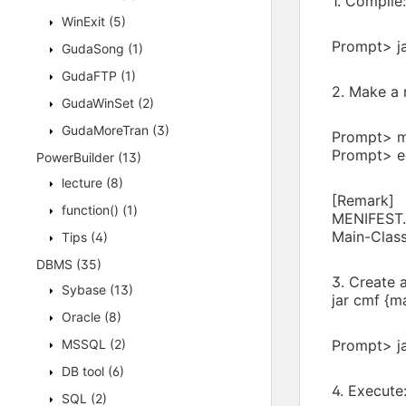
1. Compile:
WinExit
(5)
Prompt> ja
GudaSong
(1)
GudaFTP
(1)
2. Make a 
GudaWinSet
(2)
GudaMoreTran
(3)
Prompt> m
Prompt> e
PowerBuilder
(13)
lecture
(8)
[Remark]
function()
(1)
MENIFEST.M
Main-Class
Tips
(4)
DBMS
(35)
3. Create a
Sybase
(13)
jar cmf {man
Oracle
(8)
MSSQL
(2)
Prompt> ja
DB tool
(6)
4. Execute
SQL
(2)