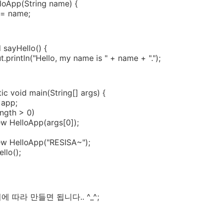
loApp(String name) {
 = name;
 sayHello() {
.println("Hello, my name is " + name + ".");
ic void main(String[] args) {
app;
ength > 0)
 HelloApp(args[0]);
 HelloApp("RESISA~");
llo();
 따라 만들면 됩니다.. ^_^;