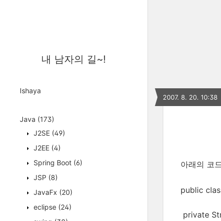
내 남자의 길~!
Ishaya
2007. 8. 20. 10:38
Java
(173)
J2SE
(49)
J2EE
(4)
Spring Boot
(6)
아래의 코드
JSP
(8)
public cla
JavaFx
(20)
eclipse
(24)
private St