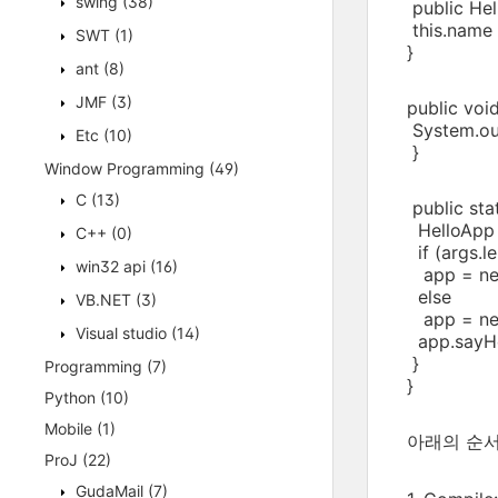
swing
(38)
public Hel
this.name
SWT
(1)
}
ant
(8)
JMF
(3)
public void
System.out
Etc
(10)
}
Window Programming
(49)
C
(13)
public stat
HelloApp 
C++
(0)
if (args.l
win32 api
(16)
app = new
else
VB.NET
(3)
app = new
Visual studio
(14)
app.sayHe
}
Programming
(7)
}
Python
(10)
Mobile
(1)
아래의 순서에
ProJ
(22)
GudaMail
(7)