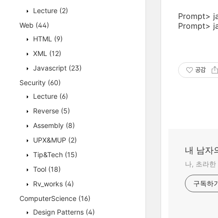
Lecture
(2)
Prompt> jav
Web
(44)
Prompt> ja
HTML
(9)
XML
(12)
Javascript
(23)
공감
Security
(60)
Lecture
(6)
Reverse
(5)
Assembly
(8)
UPX&MUP
(2)
내 남자의
Tip&Tech
(15)
나, 초라한
Tool
(18)
Rv_works
(4)
구독하
ComputerScience
(16)
Design Patterns
(4)