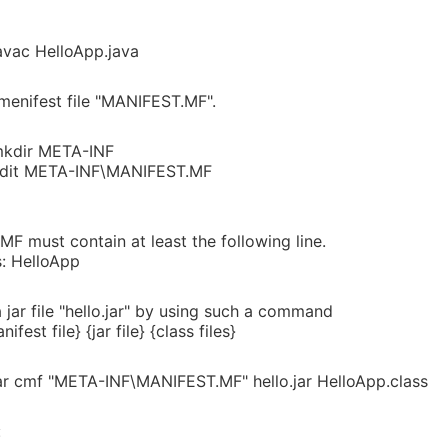
vac HelloApp.java
menifest file "MANIFEST.MF".
kdir META-INF
dit META-INF\MANIFEST.MF
F must contain at least the following line.
: HelloApp
 jar file "hello.jar" by using such a command
ifest file} {jar file} {class files}
r cmf "META-INF\MANIFEST.MF" hello.jar HelloApp.class
: