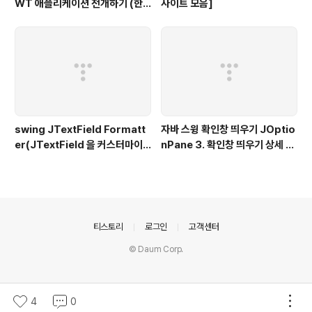
WT 애플리케이션 전개하기 (한
사이트 모음]
글)
swing JTextField Formatt
자바 스윙 확인창 띄우기 JOptio
er(JTextField 을 커스터마이
nPane 3. 확인창 띄우기 상세 설
징 ) 숫자만 입력가능하게
정 showConfirmDialog
의안내
티스토리
로그인
고객센터
© Daum Corp.
4
0