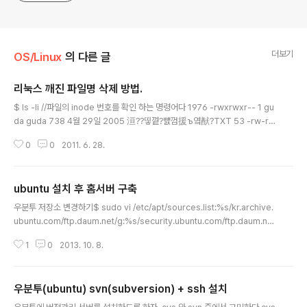
더보기
OS/Linux
의 다른 글
리눅스 깨진 파일명 삭제 방법.
글 내용
$ ls -li //파일의 inode 번호를 확인 하는 명령어다 1976 -rwxrwxr-- 1 gu
da guda 738 4월 29일 2005 洹??띻꼍?뺤껌援ъ옄猷?TXT 53 -rw-rw
-r-- 1 guda guda 0 1월 25일 2010 20100122 $ find ./ -inum 1976 -l
0
0
2011. 6. 28.
s //삭제하고자 하는 파일이 맞는지 확인해본다 1976 1 -rwxrwxr-- 1 guda
guda 738 Apr 29 2005 洹??띻꼍?뺤껌援ъ옄猷?TXT $ find ./ -inum
1976 -ls -exec rm {} \; //해당 파일을 삭제하는 명령어 1976 1 -rwxrwxr
ubuntu 설치 후 홈서버 구축
-- 1 guda guda 738 Apr 29 2005 洹??띻꼍?뺤껌援ъ옄猷?TXT $ ls
글 내용
//정상적으로 삭제 되었..
우분투 저장소 변경하기$ sudo vi /etc/apt/sources.list:%s/kr.archive.
ubuntu.com/ftp.daum.net/g:%s/security.ubuntu.com/ftp.daum.ne
t/g$ sudo apt-get update && sudo apt-get upgrade WOL 설정하
1
0
2013. 10. 8.
기1. 공유기 설정(WOL 설정 가능기종)2. ubuntu 서버 설정하기ethtool이 설
치 되어 있는지 확인$ whereis ethtool경로가 나오면 설치되어 있는것이고
아무 경로도 나오지 않는다면 아래 명령어로 설치$ sudo apt-get install et
우분투(ubuntu) svn(subversion) + ssh 설치
htoolwol 스크립트 생성 경로로 이동$ cd /etc/init.d/vi 편집기를 이용해 파
글 내용
일 생성$ sudo vi wakeonlan..