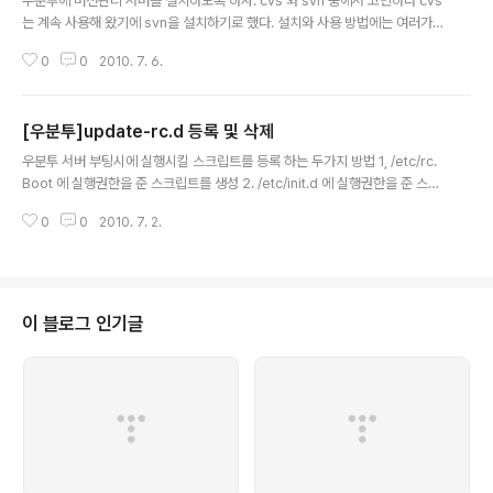
우분투에 버전관리 서버를 설치하도록 하자. cvs 와 svn 중에서 고민하다 cvs
는 계속 사용해 왔기에 svn을 설치하기로 했다. 설치와 사용 방법에는 여러가지
케이스가 있지만 svn+ssh 프로토콜을 사용하기로 한다. 1. 서브버전 설치 # a
0
0
2010. 7. 6.
pt-get install subversion 2. 사용자 그룹 설정 # groupadd subversio
n 3. 그룹에 사용자 추가(guda,twelo 계정을 그룹에 추가했다.) # vi /etc/gr
oup subversion:x:1005:guda,twelo 4. 서브버전에서 사용할 저장소 생
[우분투]update-rc.d 등록 및 삭제
성 # mkdir /home/project 저장소를 버클리 디비 방식으로 만들건지 파일
글 내용
방식으로 만들건지 선택하자. 난 그냥 버클리 디비 방식으로 생성하기로 했다.
우분투 서버 부팅시에 실행시킬 스크립트를 등록 하는 두가지 방법 1, /etc/rc.
그리고..
Boot 에 실행권한을 준 스크립트를 생성 2. /etc/init.d 에 실행권한을 준 스크
립트를 생성하고 update-rc.d 로 등록 런레벨 0 시스템정지 1 단일 사용자 모
0
0
2010. 7. 2.
드 2~5 다중 사용자 모드 6 시스템 재가동 기본 런레벨은 '2'를 기본으로 시작
된다. 새로 등록 (ex. 99는 부팅 시 올라오는 순서, 90은 꺼질 때) update-rc.
d test_server defaults 99 90 이전에 등록됐던 데몬을 지운다. update-r
c.d -f test_server remove update-rc.d명령은 /etc/init.d/와 rcN.d 디
렉토리의 파일 사이에 연결을 만들어 준다. 그 연결 파일의 명칭은..
이 블로그 인기글