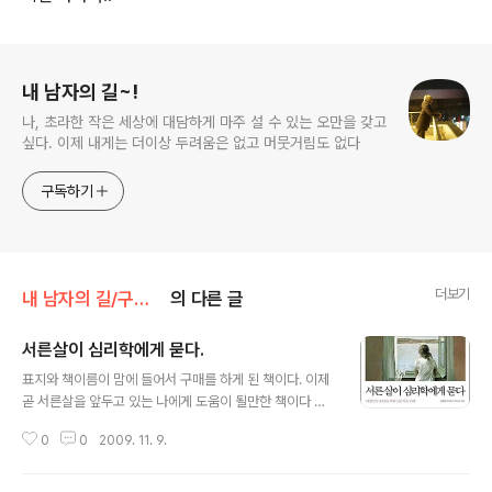
로그 정보
내 남자의 길~!
나, 초라한 작은 세상에 대담하게 마주 설 수 있는 오만을 갖고
싶다. 이제 내게는 더이상 두려움은 없고 머뭇거림도 없다
구독하기
더보기
내 남자의 길/구입도서
의 다른 글
서른살이 심리학에게 묻다.
글 내용
표지와 책이름이 맘에 들어서 구매를 하게 된 책이다. 이제
곧 서른살을 앞두고 있는 나에게 도움이 될만한 책이다 싶
었다. 어느덧 나도 나이를 먹어 이제 곧 30대로 들어서는
0
0
2009. 11. 9.
날이 머지 않았다. 20대에 하고자 했던 많은 일들을 남겨
둔채 30대의 기로에 들어서게 된것이다. 좀더 나에 대해
깊이 사색하고 고민해야 할 시기가 되었다고 생각해서 구