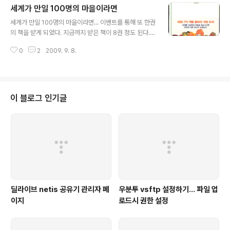
세계가 만일 100명의 마을이라면
매한 책이다.
글 내용
세계가 만일 100명의 마을이라면... 이벤트를 통해 또 한권
의 책을 받게 되었다. 지금까지 받은 책이 8권 정도 된다.
어느새 책장에 놓여져 있는 책들이 늘어가고 있었다. 작년
0
2
2009. 9. 8.
초에 결심이 책을 많이 읽는 것이었는데 자의든 타의든 읽
은 책의 양이 많아 진다는 것은 왠지 나를 변화시키는 것 같
아 기분이 좋아진다. 요즘은 읽고 싶은 분야의 책이 있어 관
련 책들을 찾아 보고 있다. 철학,심리학,경제 관련 책들.. 접
해 본적이 없어 약간의 거부감이 들긴 한다. 책을 사놓고 읽
이 블로그 인기글
지 못하고 짐만 될까봐. 일단 이 책을 읽고 나서 그후에 책
구매의 지름신과 접신을 시도할 생각이다. -- 2009.10.11
서평 -- "세계가 만일 100명의 마을이라면" 총 4권으로
구성이 되어 있었다. 1권은 그림과 함께 큰 글씨로..
딜라이브 netis 공유기 관리자 페
우분투 vsftp 설정하기... 파일 업
이지
로드시 권한 설정