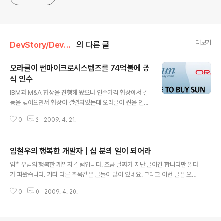
더보기
DevStory/Developer story
의 다른 글
오라클이 썬마이크로시스템즈를 74억불에 공
식 인수
글 내용
IBM과 M&A 협상을 진행해 왔으나 인수가격 협상에서 갈
등을 빚어오면서 협상이 결렬되었는데 오라클이 썬을 인수
하는 결과가 나왔습니다. IBM과의 인수 협상가에서 주당 1
0
2
2009. 4. 21.
0센트 가격차이로 인수되었다고 하네요. 오라클과 썬의 결
합이라. 업계내에서 큰 파장을 몰고올 세기의 빅딜이 아닌
가 생각됩니다. 오라클이 썬마이크로시스템즈를 74억불에
임철우의 행복한 개발자 | 십 분의 일이 되어라
공식 인수(한화 약 9조8000억원) 썬의 공식 사이트에 올
글 내용
라온 글을 링크 걸어봅니다. 그리고 약간의 설명을 덧붙여
임철우님의 행복한 개발자 칼럼입니다. 조금 날짜가 지난 글이긴 합니다만 읽다
보자면 주당 인수가격은 9.5달러이며, 이는 지난 주말 종가
가 퍼왔습니다. 기타 다른 주옥같은 글들이 많이 있네요. 그리고 이번 글은 요즘
의 42%의 프리미엄이 얹어진 가격이다. 오라클은 썬마이
제가 많이 느끼고 있는 부분이기도 합니다. 참고로 '아키텍트 이야기'란 책에 이
크로 인수로 첫 해 영업이익이 약 15억달러가 증가할 것으
0
0
2009. 4. 20.
글과 비슷한 맥락의 글이 기억에 납니다. 프로그래머로서 개발자로서의 자만에
로 전망했다. 갠적으로 여기서 궁금해 지는 것은 MySQL
대한 질책(?)이 될수도 있을것 같습니다. 기술과 업무.. 많은 개발자들이 이것들
의 행보에 관한 것인데요.. M..
중에서 업무에 대해 좌시하는 경향이 있는지도 모르겠습니다. 므튼 시간날때 임