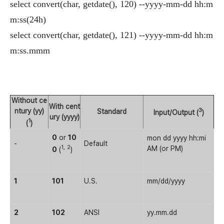
select convert(char, getdate(), 120) --yyyy-mm-dd hh:m
m:ss(24h)
select convert(char, getdate(), 121) --yyyy-mm-dd hh:m
m:ss.mmm
Without ce
With cent
3
ntury (yy)
Standard
Input/Output (
)
ury (yyyy)
1
(
)
0
or
10
mon dd yyyy hh:mi
-
Default
1,
2
AM (or PM)
0
(
)
1
101
U.S.
mm/dd/yyyy
2
102
ANSI
yy.mm.dd