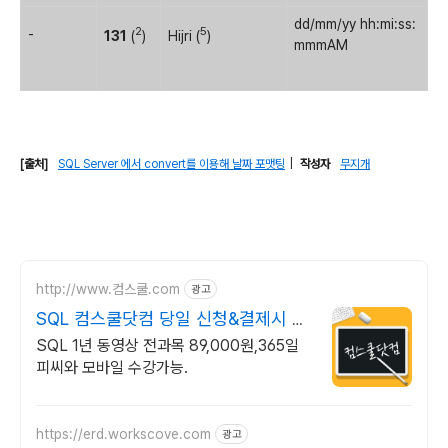
dd/mm/yy hh:mi:ss:
2
5
-
131
(
)
Hijri (
)
mmmAM
[출처]
SQL Server 에서 convert를 이용해 날짜 포맷팅
|
작성자
무지개
http://www.컴스쿨.com
광고
SQL 컴스쿨닷컴 당일 신청&결제시 기
프티콘!
SQL 1년 동영상 전과목 89,000원,365일
피씨와 모바일 수강가능.
https://erd.workscove.com
광고