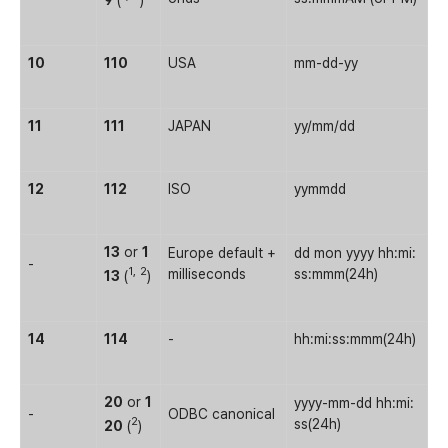
10
110
USA
mm-dd-yy
11
111
JAPAN
yy/mm/dd
12
112
ISO
yymmdd
13
or
1
Europe default +
dd mon yyyy hh:mi:
-
1,
2
milliseconds
ss:mmm(24h)
13
(
)
14
114
-
hh:mi:ss:mmm(24h)
20
or
1
yyyy-mm-dd hh:mi:
-
ODBC canonical
2
ss(24h)
20
(
)