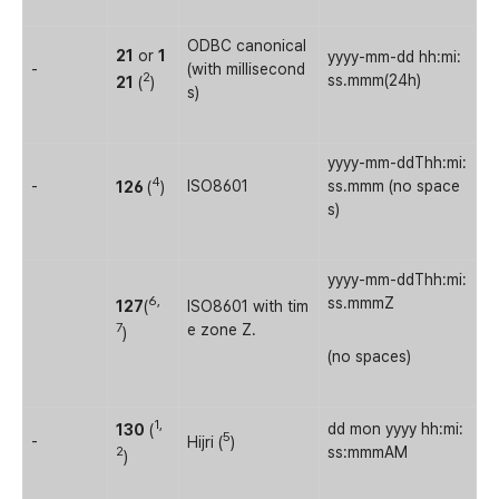
ODBC canonical
21
or
1
yyyy-mm-dd hh:mi:
-
(with millisecond
2
ss.mmm(24h)
21
(
)
s)
yyyy-mm-ddThh:mi:
4
-
ISO8601
ss.mmm (no space
126
(
)
s)
yyyy-mm-ddThh:mi:
6,
ss.mmmZ
127
(
ISO8601 with tim
7
e zone Z.
)
(no spaces)
1,
dd mon yyyy hh:mi:
130
(
5
-
Hijri (
)
2
ss:mmmAM
)