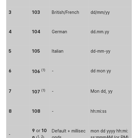
3
103
British/French
dd/mm/yy
4
104
German
dd.mm.yy
5
105
Italian
dd-mm-yy
(1)
6
-
dd mon yy
106
(1)
7
-
Mon dd, yy
107
8
108
-
hh:mi:ss
9
or
10
Default + millisec
mon dd yyyy hh:mi:
-
1,
2
onds
ss:mmmAM (or PM)
9
(
)