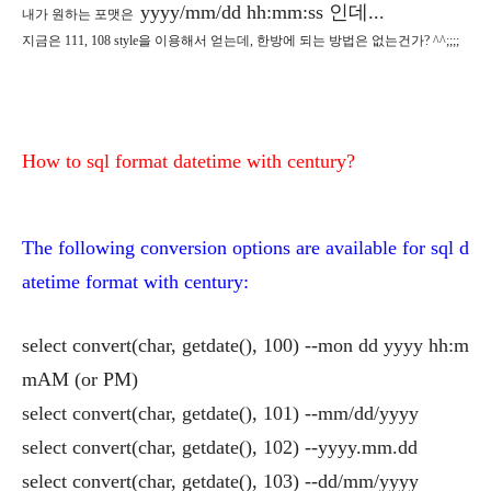
yyyy/mm/dd hh:mm:ss 인데...
내가 원하는 포맷은
지금은 111, 108 style을 이용해서 얻는데, 한방에 되는 방법은 없는건가? ^^;;;;
How to sql format datetime with century?
The following conversion options are available for sql d
atetime format with century:
select convert(char, getdate(), 100) --mon dd yyyy hh:m
mAM (or PM)
select convert(char, getdate(), 101) --mm/dd/yyyy
select convert(char, getdate(), 102) --yyyy.mm.dd
select convert(char, getdate(), 103) --dd/mm/yyyy