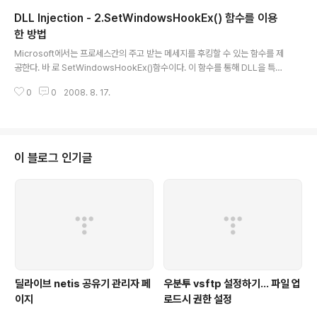
색 문자열이 잘못되었거나 다른 이유로 함수 실행이 실패했을 경우 INVALID_
DLL Injection - 2.SetWindowsHookEx() 함수를 이용
HANDLE_VALUE로 Define된 상수값을 반환한다. 성공했을 경우 파일 검색
핸들을 반환하고 두 번째로 전달되는 구조체에 첫 번째로 발견되는 파일의 정..
한 방법
글 내용
Microsoft에서는 프로세스간의 주고 받는 메세지를 후킹할 수 있는 함수를 제
공한다. 바 로 SetWindowsHookEx()함수이다. 이 함수를 통해 DLL을 특정
프로세스나 모든 프로세스에 Injection할 수 있다.그리고 User-mode(ring
0
0
2008. 8. 17.
3)에서 동작하는 Keylogger들 대부분이 이 함수를 사용하여 구현된다.(Set
WindowsHookEx()함수를 통해 후킹(Hooking)을 할 경우 전역 후킹이 간
단하므로 많이 사용한다.) 먼저 SetWindowsHookEx()함수의 원형부터 알
아보자. (MSDN에 있는 내용이다.) HHOOK SetWindowsHookEx( int id
Hook, HOOKPROC lpfn, HINSTANCE hMod, DWORD dwThreadId
이 블로그 인기글
); 첫번째 ..
딜라이브 netis 공유기 관리자 페
우분투 vsftp 설정하기... 파일 업
이지
로드시 권한 설정