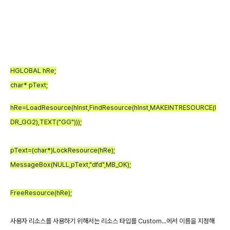
HGLOBAL hRe;
char* pText;
hRe=LoadResource(hInst,FindResource(hInst,MAKEINTRESOURCE(I
DR_GG2),TEXT("GG")));
pText=(char*)LockResource(hRe);
MessageBox(NULL,pText,"dfd",MB_OK);
FreeResource(hRe);
사용자 리소스를 사용하기 위해서는 리소스 타입를 Custom...에서 이름을 지정해