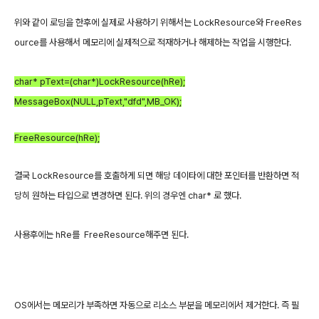
위와 같이 로딩을 한후에 실제로 사용하기 위해서는 LockResource와 FreeRes
ource를 사용해서 메모리에 실제적으로 적재하거나 해제하는 작업을 시행한다.
char* pText=(char*)LockResource(hRe);
MessageBox(NULL,pText,"dfd",MB_OK);
FreeResource(hRe);
결국 LockResource를 호출하게 되면 해당 데이타에 대한 포인터를 반환하면 적
당히 원하는 타입으로 변경하면 된다. 위의 경우엔 char* 로 했다.
사용후에는 hRe를 FreeResource해주면 된다.
OS에서는 메모리가 부족하면 자동으로 리소스 부분을 메모리에서 제거한다. 즉 필