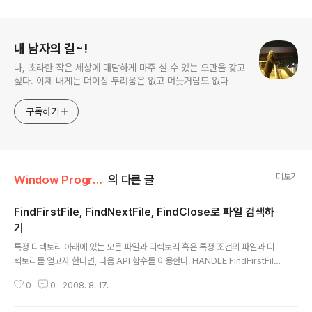
로그 정보
내 남자의 길~!
나, 초라한 작은 세상에 대담하게 마주 설 수 있는 오만을 갖고
싶다. 이제 내게는 더이상 두려움은 없고 머뭇거림도 없다
구독하기
더보기
Window Programming/win32 api
의 다른 글
FindFirstFile, FindNextFile, FindClose로 파일 검색하
기
글 내용
특정 디렉토리 아래에 있는 모든 파일과 디렉토리 혹은 특정 조건의 파일과 디
렉토리를 얻고자 한다면, 다음 API 함수를 이용한다. HANDLE FindFirstFile
(LPCSTR lpFileName, LPWIN32_FIND_DATA finddata); BOOL Find
0
0
2008. 8. 17.
NextFile(HANDLE hFind, LPWIN32_FIND_DATA finddata); BOOL Fi
ndClose(HANDLE hFind); FindFirstFile : 파일 검색을 시작한다. 파일 검