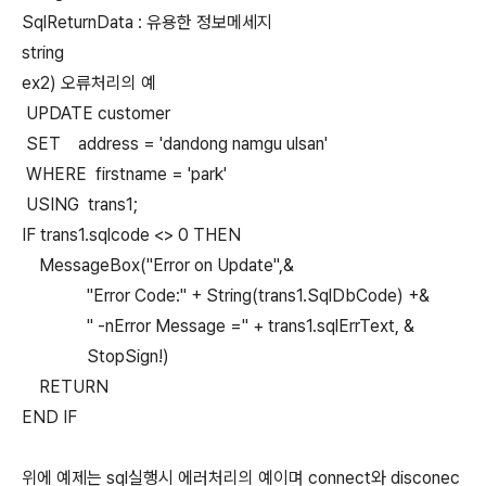
SqlReturnData : 유용한 정보메세지
string
ex2) 오류처리의 예
UPDATE customer
SET address = 'dandong namgu ulsan'
WHERE firstname = 'park'
USING trans1;
IF trans1.sqlcode <> 0 THEN
MessageBox("Error on Update",&
"Error Code:" + String(trans1.SqlDbCode) +&
" -nError Message =" + trans1.sqlErrText, &
StopSign!)
RETURN
END IF
위에 예제는 sql실행시 에러처리의 예이며 connect와 disconec