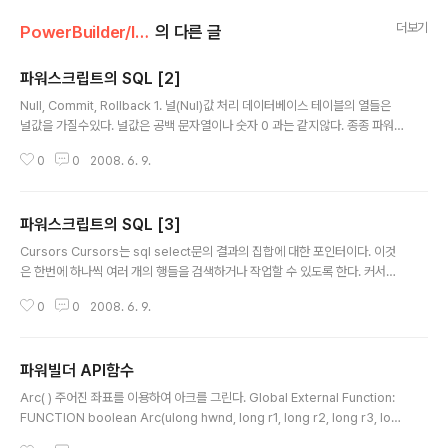
더보기
PowerBuilder/lecture
의 다른 글
파워스크립트의 SQL [2]
글 내용
Null, Commit, Rollback 1. 널(Nul)값 처리 데이터베이스 테이블의 열들은
널값을 가질수있다. 널값은 공백 문자열이나 숫자 0 과는 같지않다. 종종 파워
스크립트 프로그래밍을 할 때 널값에대한 특별한 처리가 필요하다. WHERE 문
0
0
2008. 6. 9.
에서의 예) ........... WHERE ... IS NULL;, 또는...............WHERE ... IS NOT N
ULL; INSERT 문에서의 예) ........... VALUES ('9999', '8888',NULL, NUL
L) UPDATE 문에서의 예) .......... SET remark = NULL WHERE.....; 1-1. 파
파워스크립트의 SQL [3]
워스크립트 산술연산에서의 널값 널값을 가지고 산술연산을 하면 그 결과 역시
글 내용
널값이 된다. ex) IF ..
Cursors Cursors는 sql select문의 결과의 집합에 대한 포인터이다. 이것
은 한번에 하나씩 여러 개의 행들을 검색하거나 작업할 수 있도록 한다. 커서는
가상변수로 생각할 수 있으며, 특수한 명령들을 이용하여 그 변수를 사용한다. .
0
0
2008. 6. 9.
DECLARE - 그 커서의 SELECT 문을 명시한다. . OPEN - 그 커서의 SELEC
T 문을 수행한다. . FETCH - 그 커서의 한 행을 읽는다. . UPDATE WHERE
CURRENT OF cursor - 그 읽어진 행을 수정한다. . DELETE WHERE CU
파워빌더 API함수
RRENT OF cursor - 그 읽어진 행을 삭제한다. . CLOSE - 커서 작업을 종료
글 내용
한다. 1.DECLARE 모든 변수를 선언하듯이 커서도 사용하기 전에 반드시 선언
Arc( ) 주어진 좌표를 이용하여 아크를 그린다. Global External Function:
하여야 한다..
FUNCTION boolean Arc(ulong hwnd, long r1, long r2, long r3, lon
g r4, long a1, long a2, long a3, long a4) LIBRARY "Gdi32.dll" Scrip