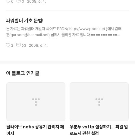
0
0
2008. 6. 4.
t: Boolean rtn ulong l_handle, l_device long lv[8] l_handle = handl
e(w_main) // 'w_main' is the name of the sample window. l_devic
e = GetDC(l_handle) lv[ ] = {10,40,300,220,0,0,180,0} rtn = Arc(l_
파워빌더 기초 문법!
device, lv[1], lv..
글 내용
본 자료는 파워빌더 개발자 싸이트 PBDN( http://www.pbdn.net )에서 김태
훈(guroom@hanmail.net) 님께서 올리신 자료 입니다 ============
================================================
2
63
2008. 6. 4.
======= [ 파워빌더의 기초문법 ] VC++(OOP개념)과 VB를 합쳐놓은것 1)
코딩시 대소문자 구분이 없다 but 가독성을 높이기 위해 가능한 구분하자 -> V
B을 따왔음...가능한 단어의 첫글자는 대문자로 쓰자 2) 주석 : 주석다는 습관! //
->한 줄 주석 /* ...... */ ->여러줄 주석 3) 명령문은 line단위로 이뤄진다 한줄
에 여러 개의 명령어를 입력하고 싶을 경우 ";"으로 구분한다 ex) a=a+b ; b=
이 블로그 인기글
b+1..
딜라이브 netis 공유기 관리자 페
우분투 vsftp 설정하기... 파일 업
이지
로드시 권한 설정