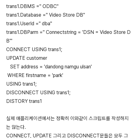
trans1.DBMS =" ODBC"
trans1.Database =" Video Store DB"
trans1.UserId =" dba"
trans1.DBParm =" Connectstring = 'DSN = Video Store D
B'"
CONNECT USING trans1;
UPDATE customer
SET address = 'dandong namgu ulsan'
WHERE firstname = 'park'
USING trans1;
DISCONNECT USING trans1;
DISTORY trans1
실제 애플리케이션에서는 정확히 이와같이 스크립트를 작성하지
는 않는다.
CONNECT, UPDATE 그리고 DISCONNECT문들은 모두 그