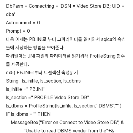
DbParm = Connectring = 'DSN = Video Store DB; UID =
dba'
Autocommit = 0
Prompt = 0
다음 예제는 PB.INI로 부터 그파라미터를 읽어와서 sqlca의 속성
들에 저장하는 방법을 보여준다.
파워빌더는 .INI 파일의 파라미터를 읽기위해 ProfileString 함수
를 제공한다.
ex5) PB.INI로부터 트랜잭션 속성읽기
String ls_inifile, ls_section, ls_dbms
ls_inifile =" PB.INI"
ls_section =" PROFILE Video Store DB"
ls_dbms = ProfileString(ls_infile, ls_section," DBMS","" )
IF ls_dbms ="" THEN
MessageBox("Error on Connect to Video Store DB", &
"Unable to read DBMS vender from the"+&