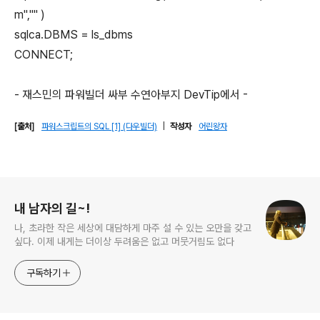
m","" )
sqlca.DBMS = ls_dbms
CONNECT;
- 재스민의 파워빌더 싸부 수연아부지 DevTip에서 -
[출처]
파워스크립트의 SQL [1] (다우빌더)
|
작성자
어린왕자
로그 정보
내 남자의 길~!
나, 초라한 작은 세상에 대담하게 마주 설 수 있는 오만을 갖고
싶다. 이제 내게는 더이상 두려움은 없고 머뭇거림도 없다
구독하기