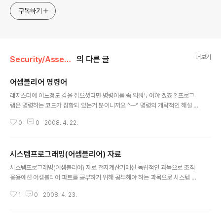
구독하기
더보기
Security/Assembly
의 다른 글
어셈블리어 명령어
글 내용
레지스터에 어느정도 감을 잡으셧다면 명령어를 좀 외워두어야 겠죠 ? 프로그
램은 명령하는 코드가 집합되 있는거 뿐이니까요 ^ㅡ^ 명령의 개략적인 해설 입
니다. 데이터 전송 명령: MOV 사칙연산 명령 : ADD: 덧셈, ADC: 덧셈, SUB:
0
0
2008. 4. 22.
뺄셈, SBB: 뺄셈 MUL: 곱셈, IMUL: 부호달린 곱셈, DIV: 나눗셈, IDIV: 부호달
린 나눗셈 CBW: 바이트에서 워드로 부호확장 CWD: 워드에서 더블워드로 부
호확장 INC: 하나 증가 DEC: 하나 감소 논리연산, 쉬프트명령:AND: 논리곱, O
시스템프로그래밍(어셈블리어) 자료
R: 논리합, XOR: 배타적 논리합, NOT:부정, NEG: 부호반전 SHL: S는 shift,
글 내용
H는 0을 넣을 것인가, L은 left ROR: R은 Rotate, 비교분기 명령: CMP, JM
시스템프로그래밍(어셈블리어) 자료 전자계산기에선 독립적인 과목으로 조직
P는 무조건..
응용에선 어셈블리어 파트를 공부하기 위해 공부해야 하는 과목으로 시스템 프
로그래밍이 있습니다. 책마다 범위가 좀 다르던데 제가 이전에 본 책에선 운영
1
0
2008. 4. 23.
체제에 대한 소개까지만 있었거든요 암튼 이 내용은 시스템 프로그래밍 자료입
니다. 자료를 인터넷에서 구하긴 했는데 자료에 저작권 표시도 없고 해서 이렇
게 올립니다. 원 저자라도 알았다면 저자에게 양해를 구햇을 터인데.... 저자도