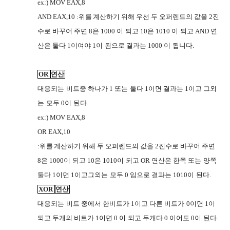
ex:) MOV EAX,8
AND EAX,10 :
위를
계산하기 위해 우선 두 오퍼렌드의 값을
2
진
JJVV
수로 바꾸어 주면
8
은
1000
이
되고
10
은
1010
이
되고
AND
연
O67R
O67R
산은
둘다
1
이여야
1
이
됨으로 결과는
1000
이
됩니다
.
I2UC
O67R
O67R
OR
연산
대응되는
비트중 하나가
1
또는
둘다
1
이면 결과는
1
이고 그외
C36O
C36O
는
모두
0
이
된다
.
C36O
O67R
ex:) MOV EAX,8
OR EAX,10
:
위를
계산하기 위해 두 오퍼렌드의 값을
2
진수로 바꾸어 주면
JJVV
8
은
1000
이
되고
10
은
1010
이
되고
OR
연산은
한쪽 또는
양쪽
O67R
O67R
I2UC
C36O
둘다
1
이면
1
이고그외는
모두
0
임으로 결과는
1010
이
된다
.
C36O
O67R
XOR
연산
대응되는
비트 중에서 한비트가
1
이고 다른 비트가
0
이면
1
이
C36O
RSRG
O67R
되고 두개의 비트가
1
이면
0
이
되고 두개다
0
이어도
0
이
된다
.
O67R
O67R