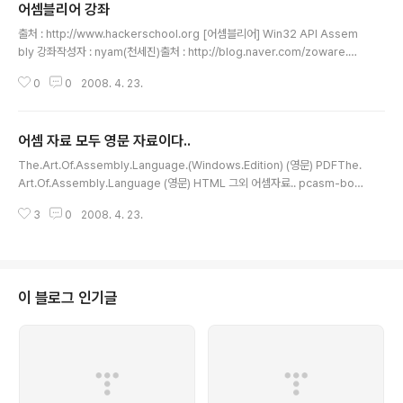
어셈블리어 강좌
안적혀 있더군요. 그래서 이렇게 올립니다. 이 자료의 모든 범위가 전자계산기
글 내용
조직응용에 나옵니다.
출처 : http://www.hackerschool.org [어셈블리어] Win32 API Assem
bly 강좌작성자 : nyam(천세진)출처 : http://blog.naver.com/zoware.do
기타 : ZIP 압축 파일입니다. [어셈블리어] 어셈블리어 강좌출처 : http://blog.
0
0
2008. 4. 23.
naver.com/zoware.do [어셈블리어] 매크로 어셈블러에 관한 작은 이야기
(HWP 버젼)작성자 : 김대수출처 : http://blog.naver.com/zoware.do [어
셈블리어] 매크로 어셈블러에 관한 작은 이야기작성자 : 김대수출처 : http://bl
어셈 자료 모두 영문 자료이다..
og.naver.com/zoware.do [어셈블리어] 어셈블리 초급 기초 #2작성자 :
글 내용
정태식출처 : http://blog.naver.com/z..
The.Art.Of.Assembly.Language.(Windows.Edition) (영문) PDFThe.
Art.Of.Assembly.Language (영문) HTML 그외 어셈자료.. pcasm-boo
k.pdf
3
0
2008. 4. 23.
이 블로그 인기글