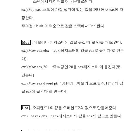
스택에서 데이터를
꺼내는데 쓰인다
.
JJVV
ex:) Pop eax :
스택에 가장 상위에 있는
값을
꺼내애서
eax
에 저
C36O
G9WJ
장한다
.
주의점
: Push
의 역순으로 값은
스택에서
Pop
된다
.
I2UC
Mov
:
메모리나 레지스터의 값을
옮길 때
[
로 만들 때
]
쓰인다
.
G9WJ
ex:) Mov eax,ebx
:ebx
레지스터의 값을
eax
로 옮긴다
[
로 만든
다
].
ex:) Mov eax,20
:
즉석값인
20
을
eax
레지스터 에 옮긴다
[
로
만든다
].
ex:) Mov eax,dword ptr[401F47]
:
메모리 오프셋
401F47
의 값
을
eax
에 옮긴다
[
로 만든다
]
Lea
:
오퍼렌드
1
의 값을
오퍼렌드
2
의 값으로 만들어준다
.
G9WJ
ex:) Lea eax,ebx
: eax
레지스터의 값을
ebx
의 값으로 만든다
.