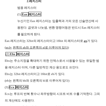
2.
레지스터
범용 레지스터
(1)
Eax
레지스터
누산기인
Eax
레지스터는
입출력과 거의 모든 산술연산에 사
C36O
용된다
.
곱셋과 나눗셈
,
변환 명령어등은
반드시
Eax
레지스터
VPTL
I2UC
를
필요하게 된다
.
JJVV
Eax
레지스터는
32bit
의 레지스터이고
16bit
의 레지스터로
ax
가
있다
.
RSRG
(ax
는
왼쪽의
ah
와 오른쪽의
al
로 이루어져 있다
)
C36O
(2)
Ebx
레지스터
Ebx
는
주소지정을
확대하기 위한 인덱스로서 사용될수 있는
유일한 범
C36O
G9WJ
C36O
용 레지스터 이며
,
다른 일반적인 계산 용도로도 쓰인다
.
VPTL
Ebx
는
32bit
레지스터이고
16bit
로
eb
가
있다
.
RSRG
(eb
는
왼쪽의
bh
와 오른쪽의
bl
로 이루어져 있다
)
C36O
(3)
Ecx
레지스터
Ecx
는
루프의 반복 횟수나 좌우방향의 시프트 비트 수를
기억한다
.
그외
C36O
JJVV
의 계산에도 사용된다
.