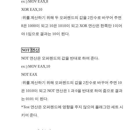
ex:) MOV EAX,8
XOR EAX,10
:
위를
계산하기 위해 두 오퍼렌드의 값을
2
진수로 바꾸어 주면
JJVV
8
은
1000
이
되고
10
은
1010
이
되고
XOR
연산은
한쪽만
1
이어
O67R
O67R
I2UC
야
1
임으로 결과는
10
이
된다
.
O67R
NOT
연산
NOT
연산은
오퍼렌드의 값을
반대로 하여 준다
.
I2UC
G9WJ
ex:) MOV EAX,10
NOT EAX
:
위를
계산하기 위해 오퍼렌드의 값을
2
진수로 바꾸어 주면
10
JJVV
은
1010
이
되고
NOT
연산은
1
과
0
을
반대로 하여 줌으로 결과
O67R
G9WJ
는
0101
이
된다
.
O67R
*Test
연산은
오퍼렌드에 영향을
주지 않으며 플래그만 세트 시
I2UC
G9WJ
키어 준다
.