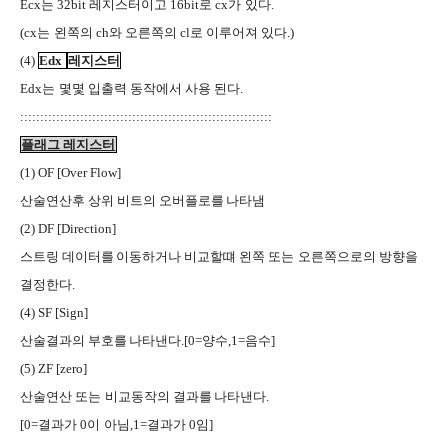
Ecx
는
32bit
레지스터이고
16bit
로
cx
가
있다
.
RSRG
(cx
는
왼쪽의
ch
와 오른쪽의
cl
로 이루어져 있다
.)
C36O
(4)
Edx
레지스터
Edx
는
몇몇 입출력 동작에서 사용 된다
.
C36O
:::::::::::::::::::::::::::::::::::::::::::::::::::::::::::::::
플래그 레지스터
(1) OF [Over Flow]
산술연산후 상위 비트의 오버플로를
나타냄
JJVV
(2) DF [Direction]
스트링 데이터를
이동하거나 비교할떄 왼쪽 또는
오른쪽으로의 방향을
JJVV
C36O
G9WJ
결정한다
.
(4) SF [Sign]
산술결과의 부호를
나타낸다
.[0=
양수
,1=
음수
]
JJVV
(5) ZF [zero]
산술연산 또는
비교동작의 결과를
나타낸다
.
C36O
JJVV
[0=
결과가
0
이
아님
,1=
결과가
0
임
]
O67R