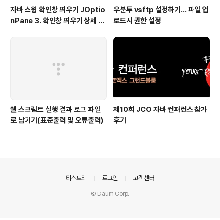
자바 스윙 확인창 띄우기 JOptio
우분투 vsftp 설정하기... 파일 업
nPane 3. 확인창 띄우기 상세 설
로드시 권한 설정
정 showConfirmDialog
쉘 스크립트 실행 결과 로그 파일
제10회 JCO 자바 컨퍼런스 참가
로 남기기(표준출력 및 오류출력)
후기
의안내
티스토리
로그인
고객센터
© Daum Corp.