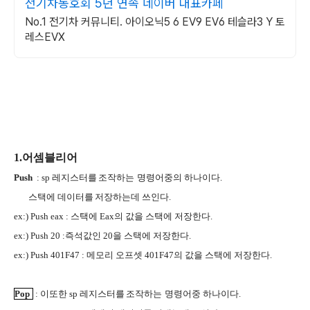
전기차동호회 5년 연속 네이버 대표카페
No.1 전기차 커뮤니티. 아이오닉5 6 EV9 EV6 테슬라3 Y 토
레스EVX
1.어셈블리어
Push
: sp
레지스터를
조작하는
명령어중의 하나이다
.
JJVV
C36O
스택에 데이터를
저장하는데 쓰인다
.
JJVV
ex:) Push eax :
스택에
Eax
의 값을
스택에 저장한다
.
G9WJ
ex:) Push 20 :
즉석값인
20
을
스택에 저장한다
.
G9WJ
ex:) Push 401F47 :
메모리 오프셋
401F47
의 값을
스택에 저장한다
.
G9WJ
Pop
:
이또한
sp
레지스터를
조작하는
명령어중 하나이다
.
JJVV
C36O