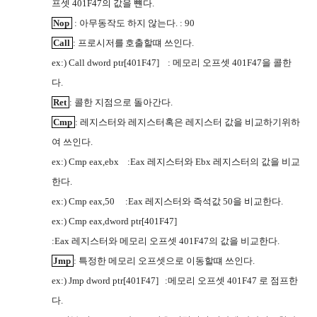
프셋
401F47
의 값을
뺸다
.
G9WJ
Nop
:
아무동작도 하지 않는다
. : 90
Call
:
프로시저를
호출할떄 쓰인다
.
JJVV
ex:) Call dword ptr[401F47]
:
메모리 오프셋
401F47
을
콜한
G9WJ
다
.
Ret
:
콜한 지점으로 돌아간다
.
Cmp
:
레지스터와 레지스터혹은
레지스터 값을
비교하기위하
I2UC
G9WJ
여 쓰인다
.
ex:) Cmp eax,ebx
:Eax
레지스터와
Ebx
레지스터의 값을
비교
G9WJ
한다
.
ex:) Cmp eax,50
:Eax
레지스터와 즉석값
50
을
비교한다
.
G9WJ
ex:) Cmp eax,dword ptr[401F47]
:Eax
레지스터와 메모리 오프셋
401F47
의 값을
비교한다
.
G9WJ
Jmp
:
특정한 메모리 오프셋으로 이동할떄 쓰인다
.
ex:) Jmp dword ptr[401F47]
:
메모리 오프셋
401F47
로 점프한
다
.