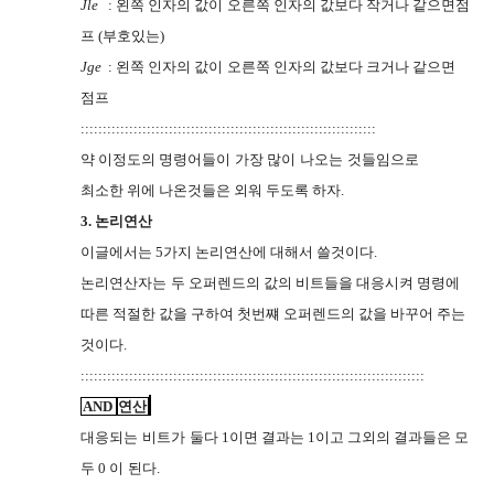
Jle
:
왼쪽 인자의 값이
오른쪽 인자의 값보다 작거나 같으면점
O67R
프
(
부호있는
)
Jge
:
왼쪽 인자의 값이
오른쪽 인자의 값보다 크거나 같으면
O67R
점프
:::::::::::::::::::::::::::::::::::::::::::::::::::::::::::::::::::
약 이정도의 명령어들이
가장 많이
나오는
것들임으로
O67R
O67R
C36O
최소한 위에 나온것들은
외워 두도록 하자
.
I2UC
3.
논리연산
이글에서는
5
가지 논리연산에 대해서 쓸것이다
.
논리연산자는
두 오퍼렌드의 값의 비트들을
대응시켜 명령에
C36O
G9WJ
따른 적절한 값을
구하여 첫번쨰 오퍼렌드의 값을
바꾸어 주는
G9WJ
G9WJ
것이다
.
::::::::::::::::::::::::::::::::::::::::::::::::::::::::::::::::::::::::::::::
AND
연산
대응되는
비트가
둘다
1
이면 결과는
1
이고 그외의 결과들은
모
C36O
RSRG
I2UC
두
0
이
된다
.
O67R