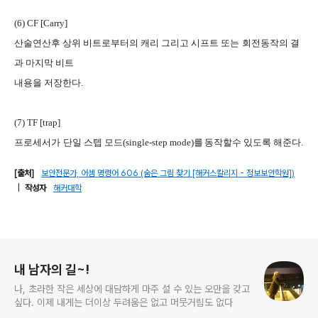
(6) CF [Carry]
산술연산후 상위 비트로부터의 캐리 그리고 시프트 또는
회전동작의 결
C36O
과 마지막 비트
내용을
저장한다
.
G9WJ
(7) TF [trap]
프로세서가
단일 스텝 모드
(single-step mode)
를
동작할수 있도록 해준다
.
RSRG
JJVV
[출처]
보안전문가, 어셈 명령어 6O6 (숨은 그림 찾기 [해커스칼리지 - 정보보안학원])
|
작성자
해커대학
로그 정보
내 남자의 길~!
나, 초라한 작은 세상에 대담하게 마주 설 수 있는 오만을 갖고
싶다. 이제 내게는 더이상 두려움은 없고 머뭇거림도 없다