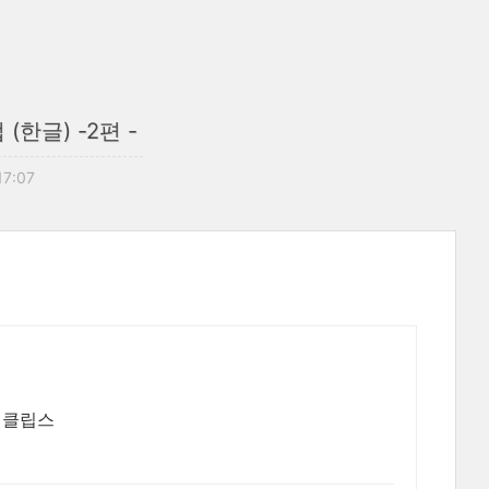
한글) -2편 -
17:07
이클립스