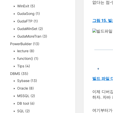
없다는 점-
WinExit
(5)
GudaSong
(1)
그림 15.
GudaFTP
(1)
GudaWinSet
(2)
GudaMoreTran
(3)
PowerBuilder
(13)
lecture
(8)
function()
(1)
Tips
(4)
DBMS
(35)
빌드 파일 
Sybase
(13)
Oracle
(8)
이제 디버깅
MSSQL
(2)
하자. 자바
DB tool
(6)
여기부터가 
SQL
(2)