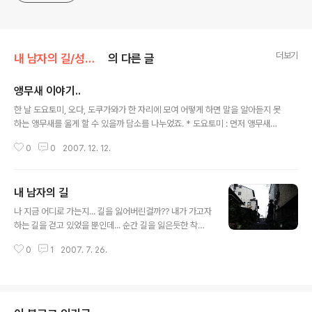
더보기
내 남자의 길/성군のstory
의 다른 글
앵무새 이야기..
글 내용
한 날 도요토미, 오다, 도쿠가와가 한 자리에 모여 어떻게 하면 말을 알아듣지 못
하는 앵무새를 울게 할 수 있을까 담소를 나누었죠. * 도요토미 : 먼저 앵무새에
게 먹이를 주죠. 그래도 울지 않으면 더 좋은 새장으로 옮기고 그래도 울지 않으
0
0
2007. 12. 12.
면 짝을 지어줍니다. 그래도 끝까지 울지 않는다면 앵무새의 혀를 뽑아 다시는
울수 없게 만들고 원래 울지 않는 새였다고 사람들에게 말하면 됩니다. * 오다 :
칼을 그녀석의 목에 대고 울라고 말합니다. 그래도 울지 않으면 다리를 부러뜨
내 남자의 길
리고 그래도 울지 않으면 날개를 꺾어버립니다. 그래도 안울면 그땐 어차피 날
글 내용
위해 울어줄 앵무새가 아니므로 그냥 죽여버리면 되죠. * 도쿠가와 : 먼저 앵무
나 지금 어디로 가는지... 길을 잃어버린걸까?? 내가 가고자
새의 울음을 대신할 다른 앵무새를 찾아보죠. 만약 다른 새가 나타나지 않는다
하는 길을 걷고 있었을 뿐인데... 순간 길을 잃은듯한 착각...
면 그 ..
뭐~~ 어때 잠시 멈췄을 뿐이자나... 난 내 길을 갈테닷.. 내
0
1
2007. 7. 26.
남자의 길을... 그게 나의 신념이니까..^^