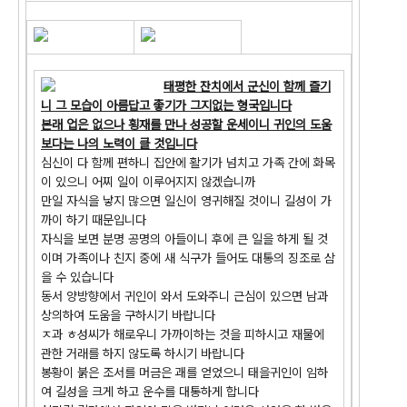
태평한 잔치에서 군신이 함께 즐기
니 그 모습이 아름답고 좋기가 그지없는 형국입니다
본래 업은 없으나 횡재를 만나 성공할 운세이니 귀인의 도움
보다는 나의 노력이 클 것입니다
심신이 다 함께 편하니 집안에 활기가 넘치고 가족 간에 화목
이 있으니 어찌 일이 이루어지지 않겠습니까
만일 자식을 낳지 많으면 일신이 영귀해질 것이니 길성이 가
까이 하기 때문입니다
자식을 보면 분명 공명의 아들이니 후에 큰 일을 하게 될 것
이며 가족이나 친지 중에 새 식구가 들어도 대통의 징조로 삼
을 수 있습니다
동서 양방향에서 귀인이 와서 도와주니 근심이 있으면 남과
상의하여 도움을 구하시기 바랍니다
ㅈ과 ㅎ성씨가 해로우니 가까이하는 것을 피하시고 재물에
관한 거래를 하지 않도록 하시기 바랍니다
봉황이 붉은 조서를 머금은 괘를 얻었으니 태을귀인이 임하
여 길성을 크게 하고 운수를 대통하게 합니다